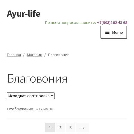
Ayur-life
Перейти
Перейти
к
к
По всем вопросам звоните:
+7(903)162 43 68
навигации
содержимому
Меню
Главная
Главная
/
Магазин
/
Благовония
Магазин
Благовония
Доставка и Оплата
Блог
Отображение 1–12 из 36
О сайте
Услуги
1
2
3
→