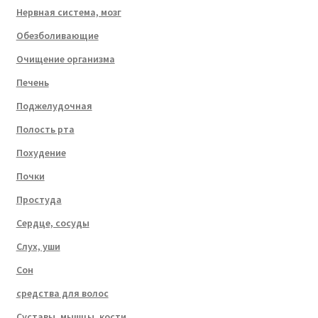
Нервная система, мозг
Обезболивающие
Очищение организма
Печень
Поджелудочная
Полость рта
Похудение
Почки
Простуда
Сердце, сосуды
Слух, уши
Сон
средства для волос
Суставы, мышцы, кости