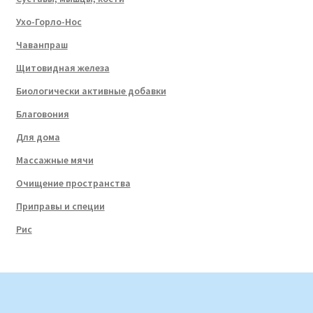
Ухо-Горло-Нос
Чаванпраш
Щитовидная железа
Биологически активные добавки
Благовония
Для дома
Массажные мячи
Очищение пространства
Приправы и специи
Рис