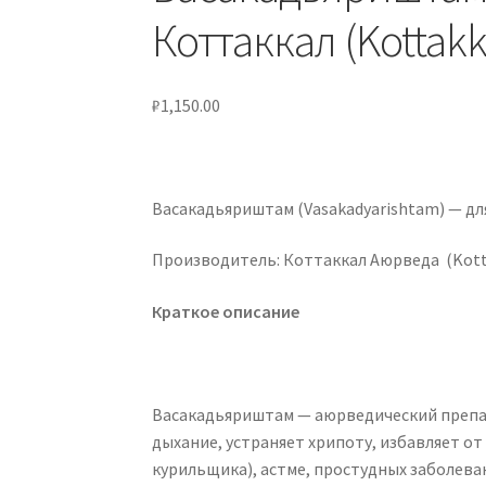
Коттаккал (Kottakk
₽
1,150.00
Васакадьяриштам (Vasakadyarishtam) — для
Производитель: Коттаккал Аюрведа (Kotta
Краткое описание
Васакадьяриштам — аюрведический препар
дыхание, устраняет хрипоту, избавляет от
курильщика), астме, простудных заболева