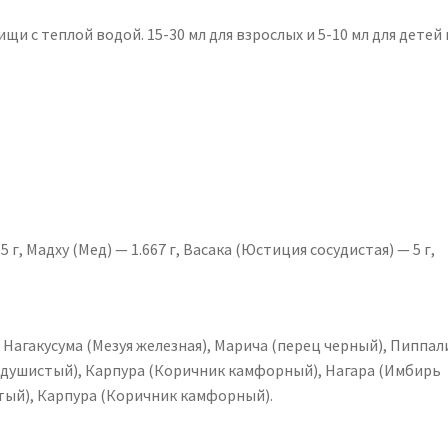
и с теплой водой. 15-30 мл для взрослых и 5-10 мл для детей
г, Мадху (Мед) — 1.667 г, Васака (Юстиция сосудистая) — 5 г,
 Нагакусума (Мезуя железная), Марича (перец черный), Пиппал
 душистый), Карпура (Коричник камфорный), Нагара (Имбирь
тый), Карпура (Коричник камфорный).