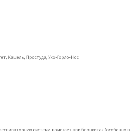
тет
,
Кашель
,
Простуда
,
Ухо-Горло-Нос
респираторную систему, помогает при бронхитах (особенно в