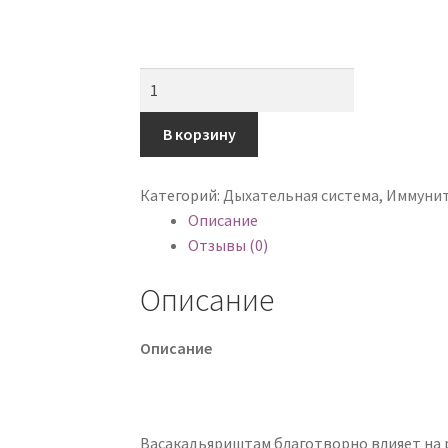
Количество
товара
Васакадьяриштам
В корзину
(Vasakadyarishtam)
Коттаккал
Категорий:
Дыхательная система
,
Иммуни
(Kottakkal),
Описание
450
Отзывы (0)
мл
Описание
Описание
Васакадьяриштам благотворно влияет на 