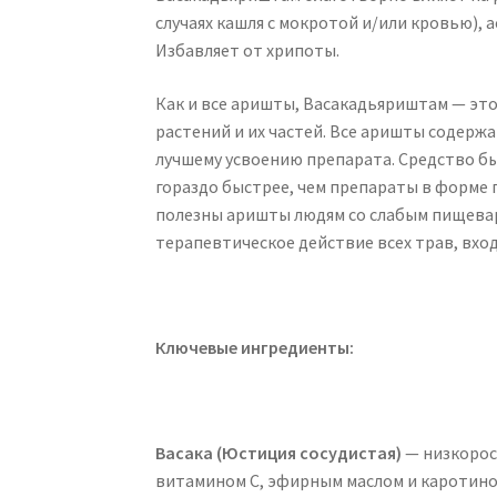
случаях кашля с мокротой и/или кровью), 
Избавляет от хрипоты.
Как и все аришты, Васакадьяриштам — эт
растений и их частей. Все аришты содерж
лучшему усвоению препарата. Средство быс
гораздо быстрее, чем препараты в форме 
полезны аришты людям со слабым пищевар
терапевтическое действие всех трав, вхо
Ключевые ингредиенты:
Васака (Юстиция сосудистая)
— низкорос
витамином С, эфирным маслом и каротино