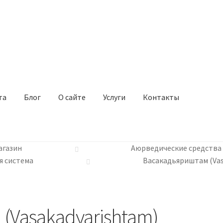
та
Блог
О сайте
Услуги
Контакты
агазин
Аюрведические средства
я система
Васакадьяриштам (Vasa
(Vasakadyarishtam)