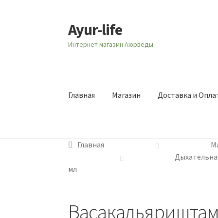
Ayur-life
Перейти
Перейти
к
к
Интернет магазин Аюрведы
навигации
содержимому
Главная
Магазин
Доставка и Опла
Главная
М
Дыхательна
мл
Васакадьяриштам 