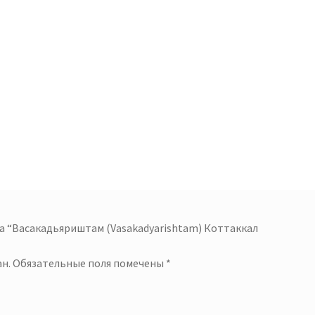
а “Васакадьяриштам (Vasakadyarishtam) Коттаккал
н.
Обязательные поля помечены
*