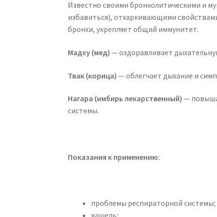
Известно своими бронхолитическими и му
избавиться), отхаркивающими свойствами
бронхи, укрепляет общий иммунитет.
Мадху (мед)
— оздоравливает дыхательную
Твак (корица)
— облегчает дыхание и сим
Нагара (имбирь лекарственный)
— повыша
системы.
Показания к применению:
проблемы респираторной системы;
кашель;