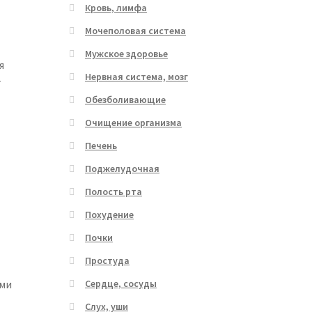
Кровь, лимфа
Мочеполовая система
Мужское здоровье
я
Нервная система, мозг
т
Обезболивающие
Очищение организма
Печень
Поджелудочная
Полость рта
Похудение
Почки
Простуда
Сердце, сосуды
ыми
Слух, уши