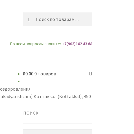
Искать:
Поиск
По всем вопросам звоните:
+7(903)162 43 68
₽
0.00
0 товаров
 оздоровления
kadyarishtam) Коттаккал (Kottakkal), 450
поиск
Найти: