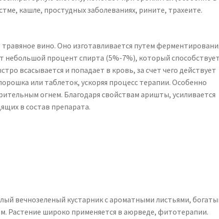
астме, кашле, простудных заболеваниях, рините, трахеите.
о травяное вино. Оно изготавливается путем ферментировани
ат небольшой процент спирта (5%-7%), который способствуе
тро всасывается и попадает в кровь, за счет чего действует
порошка или таблеток, ускоряя процесс терапии. Особенно
ительным огнем. Благодаря свойствам аришты, усиливается
дящих в состав препарата.
лый вечнозеленый кустарник с ароматными листьями, богат
м. Растение широко применяется в аюрведе, фитотерапии.