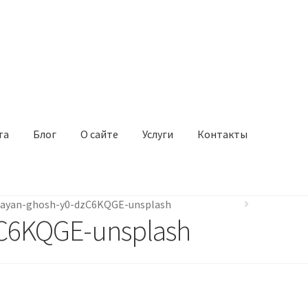
та
Блог
О сайте
Услуги
Контакты
sayan-ghosh-y0-dzC6KQGE-unsplash
zC6KQGE-unsplash