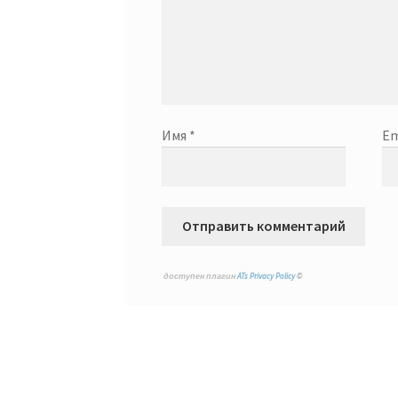
Имя
*
Em
доступен плагин
ATs Privacy Policy
©