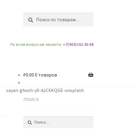
Искать:
Поиск
По всем вопросам звоните:
+7(903)162 43 68
₽
0.00
0 товаров
sayan-ghosh-y0-dzC6KQGE-unsplash
поиск
Найти: