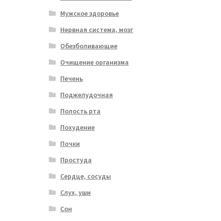
Мужское здоровье
Нервная система, мозг
Обезболивающие
Очищение организма
Печень
Поджелудочная
Полость рта
Похудение
Почки
Простуда
Сердце, сосуды
Слух, уши
Сон