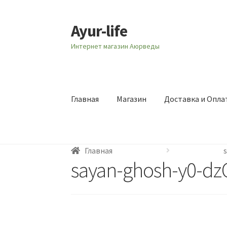
Ayur-life
Перейти
Перейти
к
к
Интернет магазин Аюрведы
навигации
содержимому
Главная
Магазин
Доставка и Опла
Главная
sayan-ghosh-y0-d