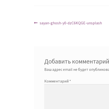
Навигация
Предыдущий:
sayan-ghosh-y0-dzC6KQGE-unsplash
по
записям
Добавить комментари
Ваш адрес email не будет опубликова
Комментарий
*