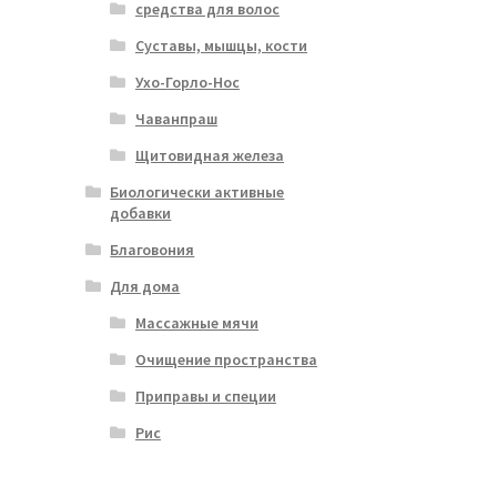
средства для волос
Суставы, мышцы, кости
Ухо-Горло-Нос
Чаванпраш
Щитовидная железа
Биологически активные
добавки
Благовония
Для дома
Массажные мячи
Очищение пространства
Приправы и специи
Рис