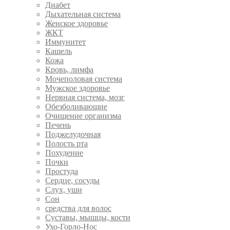
Диабет
Дыхательная система
Женское здоровье
ЖКТ
Иммунитет
Кашель
Кожа
Кровь, лимфа
Мочеполовая система
Мужское здоровье
Нервная система, мозг
Обезболивающие
Очищение организма
Печень
Поджелудочная
Полость рта
Похудение
Почки
Простуда
Сердце, сосуды
Слух, уши
Сон
средства для волос
Суставы, мышцы, кости
Ухо-Горло-Нос