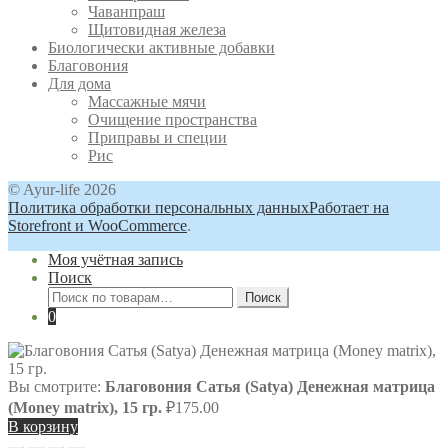
Чаванпраш
Щитовидная железа
Биологически активные добавки
Благовония
Для дома
Массажные мячи
Очищение пространства
Приправы и специи
Рис
© Ayur-life 2026
Политика обработки персональных данных
Работает на
Storefront и WooCommerce
.
Моя учётная запись
Поиск
Искать:
Поиск
0
Вы смотрите:
Благовония Сатья (Satya) Денежная матрица
(Money matrix), 15 гр.
₽
175.00
В корзину