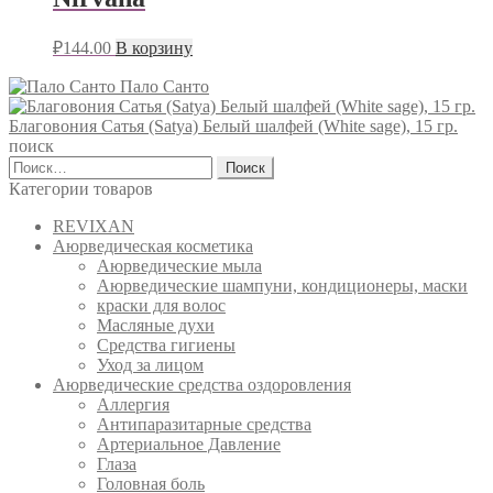
₽
144.00
В корзину
Пало Санто
Благовония Сатья (Satya) Белый шалфей (White sage), 15 гр.
поиск
Найти:
Категории товаров
REVIXAN
Аюрведическая косметика
Аюрведические мыла
Аюрведические шампуни, кондиционеры, маски
краски для волос
Масляные духи
Средства гигиены
Уход за лицом
Аюрведические средства оздоровления
Аллергия
Антипаразитарные средства
Артериальное Давление
Глаза
Головная боль