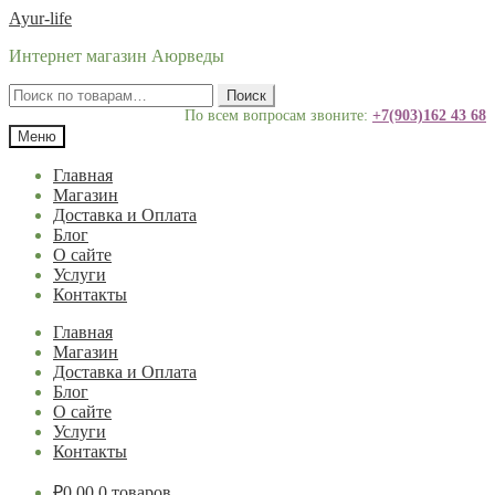
Перейти
Перейти
Ayur-life
к
к
Интернет магазин Аюрведы
навигации
содержимому
Искать:
Поиск
По всем вопросам звоните:
+7(903)162 43 68
Меню
Главная
Магазин
Доставка и Оплата
Блог
О сайте
Услуги
Контакты
Главная
Магазин
Доставка и Оплата
Блог
О сайте
Услуги
Контакты
₽
0.00
0 товаров