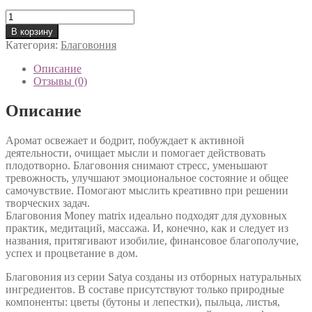
Количество
товара
В корзину
Благовония
Категория:
Благовония
Сатья
(Satya)
Описание
Денежная
Отзывы (0)
матрица
(Money
Описание
matrix),
15
Аромат освежает и бодрит, побуждает к активной
гр.
деятельности, очищает мысли и помогает действовать
плодотворно. Благовония снимают стресс, уменьшают
тревожность, улучшают эмоциональное состояние и общее
самочувствие. Помогают мыслить креативно при решении
творческих задач.
Благовония Money matrix идеально подходят для духовных
практик, медитаций, массажа. И, конечно, как и следует из
названия, притягивают изобилие, финансовое благополучие,
успех и процветание в дом.
Благовония из серии Satya созданы из отборных натуральных
ингредиентов. В составе присутствуют только природные
компоненты: цветы (бутоны и лепестки), пыльца, листья,