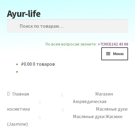
Ayur-life
Перейти
Перейти
Поиск
к
к
Искать:
навигации
содержимому
По всем вопросам звоните:
+7(903)162 43 68
Меню
₽
0.00
0 товаров
Главная
Магазин
Главная
Магазин
Доставка и Оплата
Аюрведическая
косметика
Масляные духи
Блог
Масляные духи Жасмин
(Jasmine)
О сайте