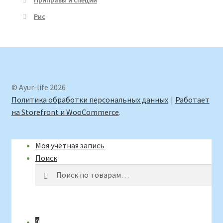
Приправы и специи
Рис
© Ayur-life 2026
Политика обработки персональных данных
Работает
на Storefront и WooCommerce
.
Моя учётная запись
Поиск
Искать:
Поиск
0