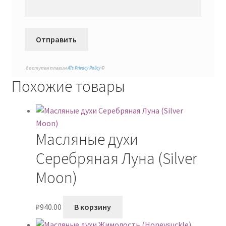
доступен плагин
ATs Privacy Policy
©
Похожие товары
Масляные духи
Серебряная Луна (Silver
Moon)
₽
940.00
В корзину