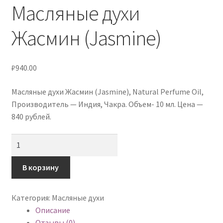
Масляные духи
Услуги
Жасмин (Jasmine)
Контакты
₽
940.00
Масляные духи Жасмин (Jasmine), Natural Perfume Oil,
Производитель — Индия, Чакра. Объем- 10 мл. Цена —
840 рублей.
Количество
товара
Масляные
В корзину
духи
Жасмин
Категория:
Масляные духи
(Jasmine)
Описание
Отзывы (0)