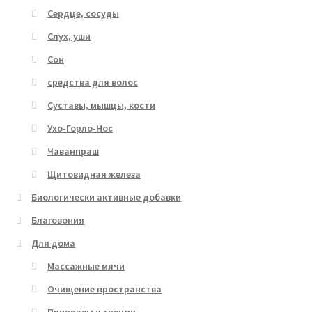
Сердце, сосуды
Слух, уши
Сон
средства для волос
Суставы, мышцы, кости
Ухо-Горло-Нос
Чаванпраш
Щитовидная железа
Биологически активные добавки
Благовония
Для дома
Массажные мячи
Очищение пространства