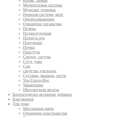
Кровь, лимфа
Мочеполовая система
Мужское здоровье
Нервная система, мозг
Обезболивающие
Очищение организма
Печень
Поджелудочная
Полость рта
Похудение
Почки
Простуда
Сердце, сосуды
Слух, уши
Сон
средства для волос
Суставы, мышцы, кости
Ухо-Горло-Нос
Чаванпраш
Щитовидная железа
Биологически активные добавки
Благовония
Для дома
Массажные мячи
Очищение пространства