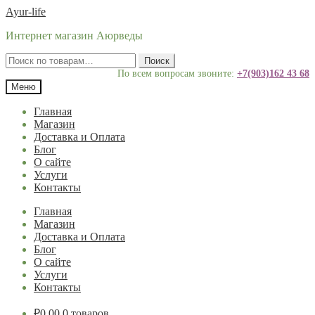
Перейти
Перейти
Ayur-life
к
к
Интернет магазин Аюрведы
навигации
содержимому
Искать:
Поиск
По всем вопросам звоните:
+7(903)162 43 68
Меню
Главная
Магазин
Доставка и Оплата
Блог
О сайте
Услуги
Контакты
Главная
Магазин
Доставка и Оплата
Блог
О сайте
Услуги
Контакты
₽
0.00
0 товаров