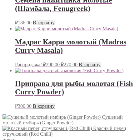
(Шамбала, Fenugreek)
₽
186.00
В корзину
Мадрас Карри молотый (Madras
Curry Masala)
Первоначальная
Текущая
Распродажа!
₽
290.00
₽
270.00
В корзину
цена
цена:
составляла
₽270.00.
₽290.00.
Приправа для рыбы молотая (Fish
Curry Powder)
₽
300.00
В корзину
Сушеный
молотый имбирь (Ginger Powder)
Красный перец
стручковый (Red Chilli)
поиск