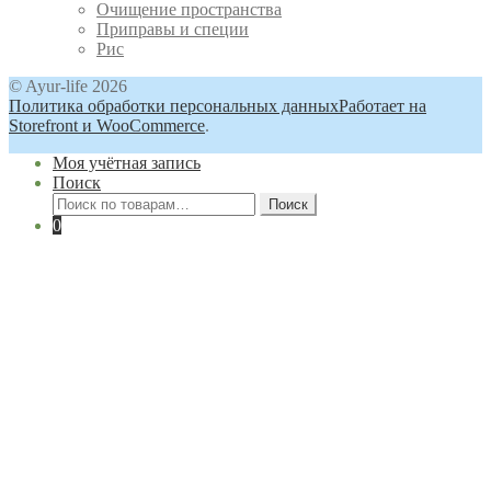
Очищение пространства
Приправы и специи
Рис
© Ayur-life 2026
Политика обработки персональных данных
Работает на
Storefront и WooCommerce
.
Моя учётная запись
Поиск
Искать:
Поиск
0