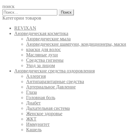
поиск
Найти:
Категории товаров
REVIXAN
Аюрведическая косметика
Аюрведические мыла
Аюрведические шампуни, кондиционеры, маски
краски для волос
Масляные духи
Средства гигиены
Уход за лицом
Аюрведические средства оздоровления
Аллергия
Антипаразитарные средства
Артериальное Давление
Глаза
Головная боль
Диабет
Дыхательная система
Женское здоровье
ЖКТ
Иммунитет
Кашель