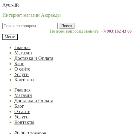
Перейти
Перейти
Ayur-life
к
к
Интернет магазин Аюрведы
навигации
содержимому
Искать:
Поиск
По всем вопросам звоните:
+7(903)162 43 68
Меню
Главная
Магазин
Доставка и Оплата
Блог
О сайте
Услуги
Контакты
Главная
Магазин
Доставка и Оплата
Блог
О сайте
Услуги
Контакты
₽
0.00
0 товаров