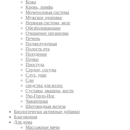
Кожа
Кровь, лимфа
Мочеполовая система
Мужское здоровье
Нервная система, мозг
Обезболивающие
Очищение организма
Печень
Поджелудочная
Полость рта
Похудение
Почки
Простуда
Сердце, сосуды
Слух, уши
Сон
средства для волос
Суставы, мышцы, кости
Ухо-Горло-Нос
Чаванпраш
Щитовидная железа
Биологически активные добавки
Благовония
Для дома
Массажные мячи