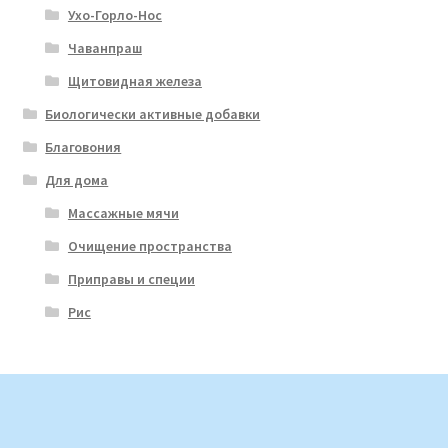
Ухо-Горло-Нос
Чаванпраш
Щитовидная железа
Биологически активные добавки
Благовония
Для дома
Массажные мячи
Очищение пространства
Приправы и специи
Рис