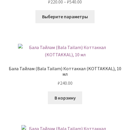
Диапазон
₽
220.00
–
₽
540.00
цен:
Этот
₽220.00
Выберите параметры
товар
–
имеет
₽540.00
несколько
вариаций.
Опции
можно
выбрать
Бала Тайлам (Bala Tailam) Коттаккал (KOTTAKKAL), 10
на
мл
странице
₽
240.00
товара.
В корзину