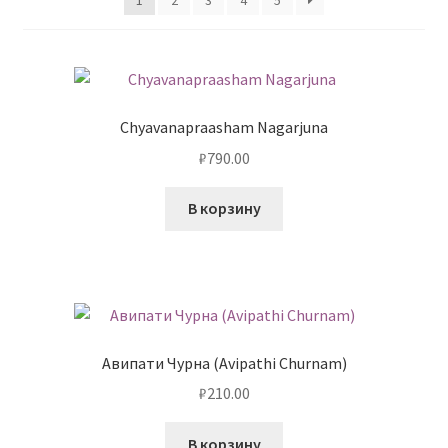
Контакты
Chyavanapraasham Nagarjuna
₽
790.00
В корзину
Авипати Чурна (Avipathi Сhurnam)
₽
210.00
В корзину