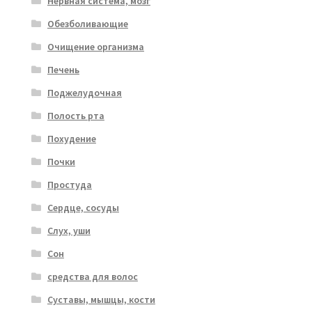
Нервная система, мозг
Обезболивающие
Очищение организма
Печень
Поджелудочная
Полость рта
Похудение
Почки
Простуда
Сердце, сосуды
Слух, уши
Сон
средства для волос
Суставы, мышцы, кости