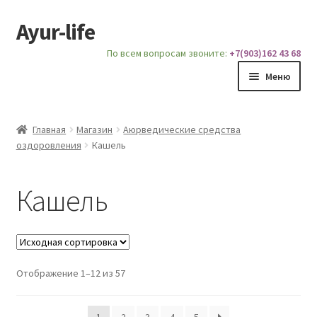
Ayur-life
Перейти
Перейти
к
к
По всем вопросам звоните:
+7(903)162 43 68
навигации
содержимому
Меню
Главная
Главная
Магазин
Аюрведические средства
оздоровления
Кашель
Магазин
Доставка и Оплата
Кашель
Блог
О сайте
Отображение 1–12 из 57
Услуги
1
2
3
4
5