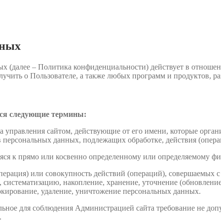
нных
 (далее – Политика конфиденциальности) действует в отношен
учить о Пользователе, а также любых программ и продуктов, р
тся следующие термины:
а управления сайтом, действующие от его имени, которые орган
в персональных данных, подлежащих обработке, действия (опер
яся к прямо или косвенно определенному или определяемому фи
перация) или совокупность действий (операций), совершаемых с
, систематизацию, накопление, хранение, уточнение (обновление
локирование, удаление, уничтожение персональных данных.
ьное для соблюдения Администрацией сайта требование не допу
.