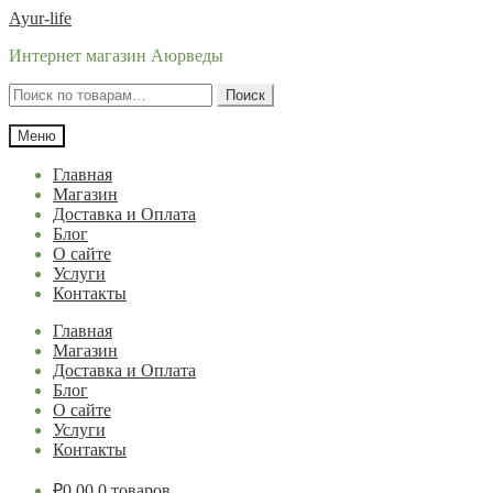
Перейти
Перейти
Ayur-life
к
к
Интернет магазин Аюрведы
навигации
содержимому
Искать:
Поиск
Меню
Главная
Магазин
Доставка и Оплата
Блог
О сайте
Услуги
Контакты
Главная
Магазин
Доставка и Оплата
Блог
О сайте
Услуги
Контакты
₽
0.00
0 товаров