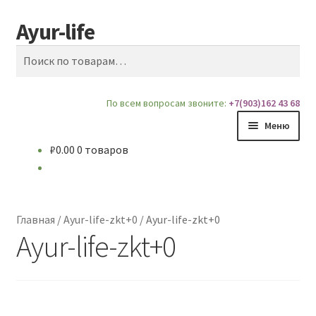
Ayur-life
Перейти
Перейти
Поиск
к
к
Искать:
навигации
содержимому
По всем вопросам звоните:
+7(903)162 43 68
Меню
₽
0.00
0 товаров
Главная
Магазин
Главная
/
Ayur-life-zkt+0
/
Ayur-life-zkt+0
Доставка и Оплата
Ayur-life-zkt+0
Блог
О сайте