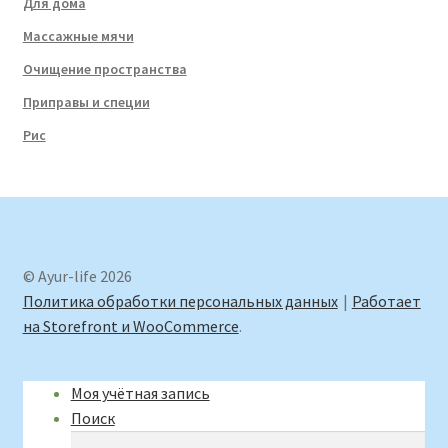
Для дома
Массажные мячи
Очищение пространства
Приправы и специи
Рис
© Ayur-life 2026
Политика обработки персональных данных
Работает
на Storefront и WooCommerce
.
Моя учётная запись
Поиск
Искать:
Поиск