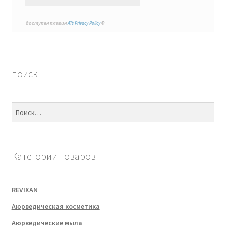
доступен плагин
ATs Privacy Policy
©
поиск
Найти:
Категории товаров
REVIXAN
Аюрведическая косметика
Аюрведические мыла