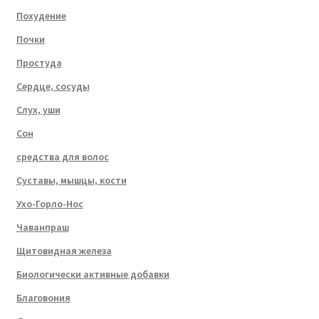
Похудение
Почки
Простуда
Сердце, сосуды
Слух, уши
Сон
средства для волос
Суставы, мышцы, кости
Ухо-Горло-Нос
Чаванпраш
Щитовидная железа
Биологически активные добавки
Благовония