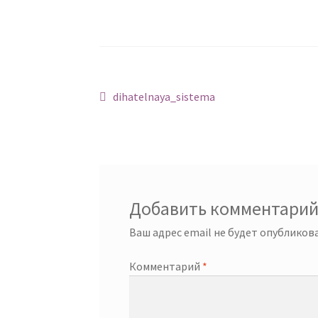
Навигация
Предыдущий:
dihatelnaya_sistema
по
записям
Добавить комментари
Ваш адрес email не будет опубликова
Комментарий
*