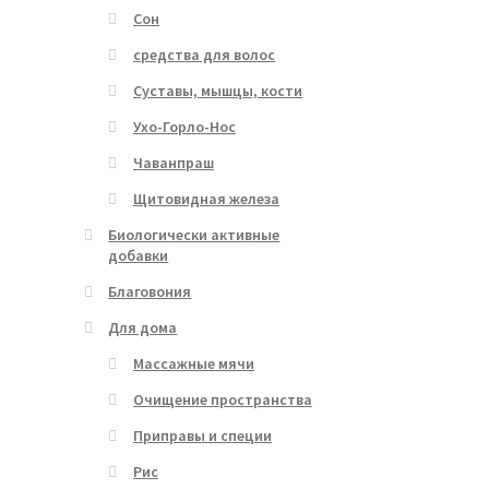
Сон
средства для волос
Суставы, мышцы, кости
Ухо-Горло-Нос
Чаванпраш
Щитовидная железа
Биологически активные
добавки
Благовония
Для дома
Массажные мячи
Очищение пространства
Приправы и специи
Рис