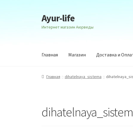
Ayur-life
Перейти
Перейти
к
к
Интернет магазин Аюрведы
навигации
содержимому
Главная
Магазин
Доставка и Опла
Главная
dihatelnaya_sistema
dihatelnaya_s
dihatelnaya_siste