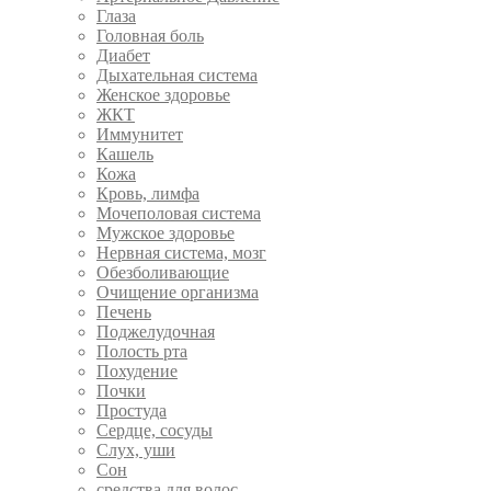
Глаза
Головная боль
Диабет
Дыхательная система
Женское здоровье
ЖКТ
Иммунитет
Кашель
Кожа
Кровь, лимфа
Мочеполовая система
Мужское здоровье
Нервная система, мозг
Обезболивающие
Очищение организма
Печень
Поджелудочная
Полость рта
Похудение
Почки
Простуда
Сердце, сосуды
Слух, уши
Сон
средства для волос