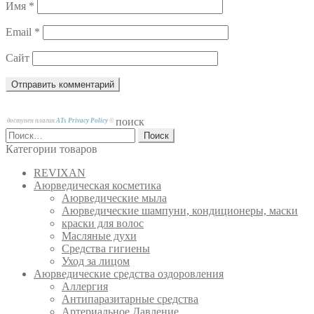
Имя
*
Email
*
Сайт
поиск
доступен плагин
ATs Privacy Policy
©
Найти:
Категории товаров
REVIXAN
Аюрведическая косметика
Аюрведические мыла
Аюрведические шампуни, кондиционеры, маски
краски для волос
Масляные духи
Средства гигиены
Уход за лицом
Аюрведические средства оздоровления
Аллергия
Антипаразитарные средства
Артериальное Давление