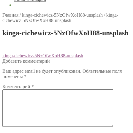
Главная
/
kinga-cichewicz-5NzOfwXoH88-unsplash
/
kinga-
cichewicz-5NzOfwXoH88-unsplash
kinga-cichewicz-5NzOfwXoH88-unsplash
Навигация
Предыдущий:
kinga-cichewicz-5NzOfwXoH88-unsplash
Добавить комментарий
по
Ваш адрес email не будет опубликован.
Обязательные поля
записям
помечены
*
Комментарий
*