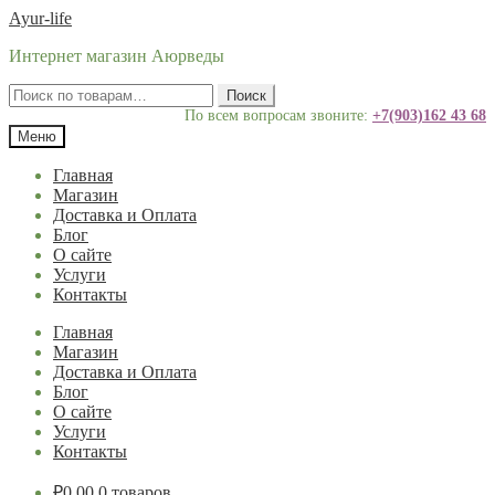
Перейти
Перейти
Ayur-life
к
к
Интернет магазин Аюрведы
навигации
содержимому
Искать:
Поиск
По всем вопросам звоните:
+7(903)162 43 68
Меню
Главная
Магазин
Доставка и Оплата
Блог
О сайте
Услуги
Контакты
Главная
Магазин
Доставка и Оплата
Блог
О сайте
Услуги
Контакты
₽
0.00
0 товаров