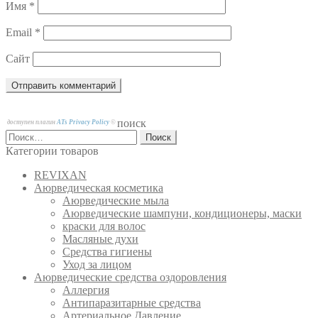
Имя
*
Email
*
Сайт
поиск
доступен плагин
ATs Privacy Policy
©
Найти:
Категории товаров
REVIXAN
Аюрведическая косметика
Аюрведические мыла
Аюрведические шампуни, кондиционеры, маски
краски для волос
Масляные духи
Средства гигиены
Уход за лицом
Аюрведические средства оздоровления
Аллергия
Антипаразитарные средства
Артериальное Давление