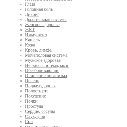
Глаза
Головная боль
Диабет
Дыхательная система
Женское здоровье
ЖКТ
Иммунитет
Кашель
Кожа
Кровь, лимфа
Мочеполовая система
Мужское здоровье
Нервная система, мозг
Обезболивающие
Очищение организма
Печень
Поджелудочная
Полость рта
Похудение
Почки
Простуда
Сердце, сосуды
Слух, уши
Сон
средства для волос