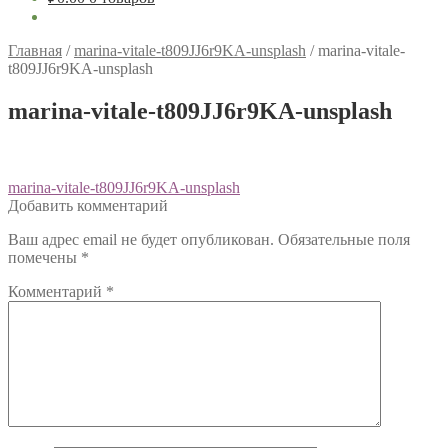
Главная
/
marina-vitale-t809JJ6r9KA-unsplash
/
marina-vitale-
t809JJ6r9KA-unsplash
marina-vitale-t809JJ6r9KA-unsplash
Навигация
Предыдущий:
marina-vitale-t809JJ6r9KA-unsplash
Добавить комментарий
по
Ваш адрес email не будет опубликован.
Обязательные поля
записям
помечены
*
Комментарий
*