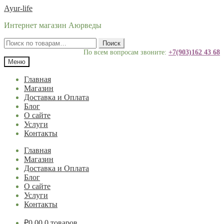
Перейти
Перейти
Ayur-life
к
к
Интернет магазин Аюрведы
навигации
содержимому
Искать:
Поиск
По всем вопросам звоните:
+7(903)162 43 68
Меню
Главная
Магазин
Доставка и Оплата
Блог
О сайте
Услуги
Контакты
Главная
Магазин
Доставка и Оплата
Блог
О сайте
Услуги
Контакты
₽
0.00
0 товаров