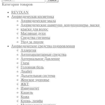
Категории товаров
REVIXAN
Аюрведическая косметика
Аюрведические мыла
Аюрведические шампуни, кондиционеры, маски
краски для волос
Масляные духи
Средства гигиены
Уход за лицом
Аюрведические средства оздоровления
Аллергия
Антипаразитарные средства
Артериальное Давление
Глаза
Головная боль
Диабет
Дыхательная система
Женское здоровье
ЖКТ
Иммунитет
Кашель
Кожа
Кровь, лимфа