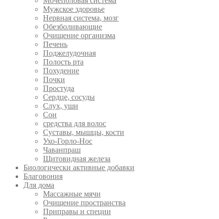
Мочеполовая система
Мужское здоровье
Нервная система, мозг
Обезболивающие
Очищение организма
Печень
Поджелудочная
Полость рта
Похудение
Почки
Простуда
Сердце, сосуды
Слух, уши
Сон
средства для волос
Суставы, мышцы, кости
Ухо-Горло-Нос
Чаванпраш
Щитовидная железа
Биологически активные добавки
Благовония
Для дома
Массажные мячи
Очищение пространства
Приправы и специи