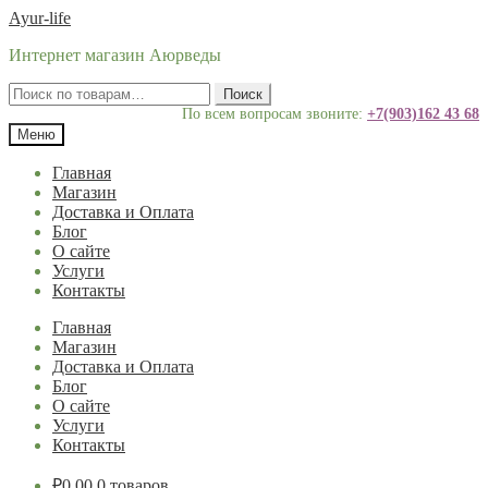
Перейти
Перейти
Ayur-life
к
к
Интернет магазин Аюрведы
навигации
содержимому
Искать:
Поиск
По всем вопросам звоните:
+7(903)162 43 68
Меню
Главная
Магазин
Доставка и Оплата
Блог
О сайте
Услуги
Контакты
Главная
Магазин
Доставка и Оплата
Блог
О сайте
Услуги
Контакты
₽
0.00
0 товаров