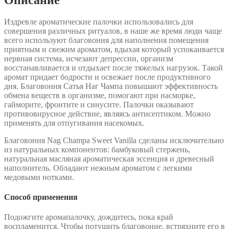
Издревле ароматические палочки использовались для
совершения различных ритуалов, в наше же время люди чаще
всего используют благовония для наполнения помещения
приятным и свежим ароматом, вдыхая который успокаивается
нервная система, исчезают депрессии, организм
восстанавливается и отдыхает после тяжелых нагрузок. Такой
аромат придает бодрости и освежает после продуктивного
дня. Благовония Сатья Наг Чампа повышают эффективность
обмена веществ в организме, помогают при насморке,
гайморите, фронтите и синусите. Палочки оказывают
противовирусное действие, являясь антисептиком. Можно
применять для отпугивания насекомых.
Благовония Nag Champa Sweet Vanilla сделаны исключительно
из натуральных компонентов: бамбуковый стержень,
натуральная масляная ароматическая эссенция и древесный
наполнитель. Обладают нежным ароматом с легкими
медовыми нотками.
Способ применения
Подожгите аромапалочку, дождитесь, пока край
воспламенится. Чтобы потушить благовоние, встряхните его в