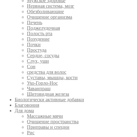
Мужское здоровье
Нервная система, мозг
Обезболивающие
Очищение организма
Печень
Поджелудочная
Полость рта
Похудение
Почки
Простуда
Сердце, сосуды
Слух, уши
Сон
средства для волос
Суставы, мышцы, кости
Ухо-Горло-Нос
Чаванпраш
Щитовидная железа
Биологически активные добавки
Благовония
Для дома
Массажные мячи
Очищение пространства
Приправы и специи
Рис