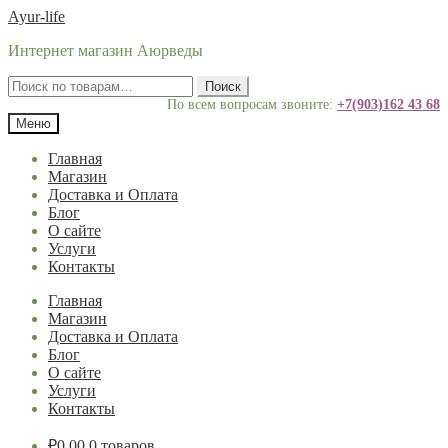
Перейти
Перейти
Ayur-life
к
к
Интернет магазин Аюрведы
навигации
содержимому
Искать:
Поиск
По всем вопросам звоните:
+7(903)162 43 68
Меню
Главная
Магазин
Доставка и Оплата
Блог
О сайте
Услуги
Контакты
Главная
Магазин
Доставка и Оплата
Блог
О сайте
Услуги
Контакты
₽
0.00
0 товаров