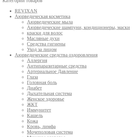
Категории товаров
REVIXAN
Аюрведическая косметика
Аюрведические мыла
Аюрведические шампуни, кондиционеры, маски
краски для волос
Масляные духи
Средства гигиены
Уход за лицом
Аюрведические средства оздоровления
Аллергия
Антипаразитарные средства
Артериальное Давление
Глаза
Головная боль
Диабет
Дыхательная система
Женское здоровье
ЖКТ
Иммунитет
Кашель
Кожа
Кровь, лимфа
Мочеполовая система