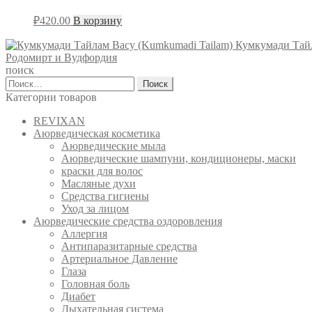
₽
420.00
В корзину
Кумкумади Тайл
Родомирт и Вудфордия
поиск
Найти:
Категории товаров
REVIXAN
Аюрведическая косметика
Аюрведические мыла
Аюрведические шампуни, кондиционеры, маски
краски для волос
Масляные духи
Средства гигиены
Уход за лицом
Аюрведические средства оздоровления
Аллергия
Антипаразитарные средства
Артериальное Давление
Глаза
Головная боль
Диабет
Дыхательная система