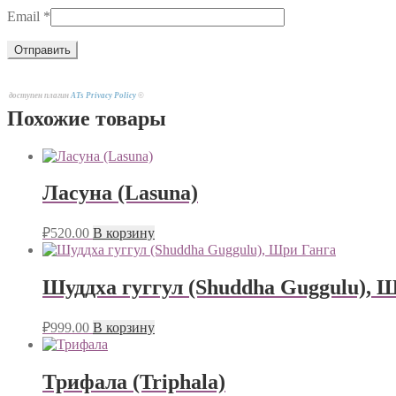
Email
*
доступен плагин
ATs Privacy Policy
©
Похожие товары
Ласуна (Lasuna)
₽
520.00
В корзину
Шуддха гуггул (Shuddha Guggulu), 
₽
999.00
В корзину
Трифала (Triphala)