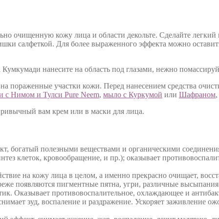
льно очищенную кожу лица и области декольте. Сделайте легкий
ишки салфеткой. Для более выраженного эффекта можно оставить 
а Кумкумади нанесите на область под глазами, нежно помассируй
на пораженные участки кожи. Перед нанесением средства очист
и с Нимом и Тулси Pure Neem
,
мыло с Куркумой
или
Шафраном
ривычный вам крем или в маски для лица.
укт, богатый полезными веществами и органическими соединен
нтез клеток, кровообращение, и пр.); оказывает противовоспал
йствие на кожу лица в целом, а именно прекрасно очищает, восс
еже появляются пигментные пятна, угри, различные высыпания
ептик. Оказывает противовоспалительное, охлаждающее и антибак
снимает зуд, воспаление и раздражение. Ускоряет заживление ож