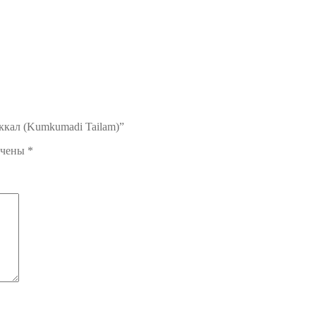
ккал (Kumkumadi Tailam)”
ечены
*