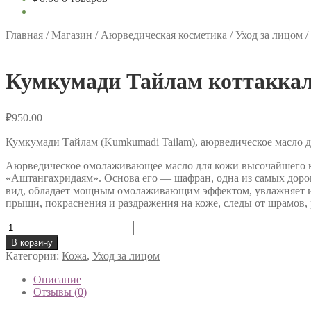
Главная
/
Магазин
/
Аюрведическая косметика
/
Уход за лицом
/
Кумкумади Тайлам коттаккал
₽
950.00
Кумкумади Тайлам (Kumkumadi Tailam), аюрведическое масло д
Аюрведическое омолаживающее масло для кожи высочайшего кач
«Аштангахридаям». Основа его — шафран, одна из самых дорог
вид, обладает мощным омолаживающим эффектом, увлажняет и о
прыщи, покраснения и раздражения на коже, следы от шрамов,
Количество
товара
В корзину
Кумкумади
Категории:
Кожа
,
Уход за лицом
Тайлам
коттаккал
Описание
(Kumkumadi
Отзывы (0)
Tailam)