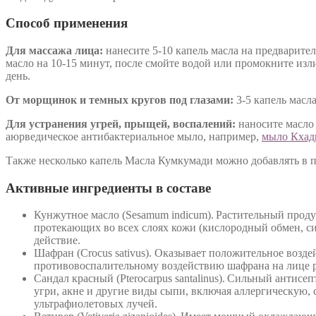
Способ применения
Для массажа лица:
нанесите 5-10 капель масла на предварите
масло на 10-15 минут, после смойте водой или промокните изл
день.
От морщинок и темных кругов под глазами:
3-5 капель масл
Для устранения угрей, прыщей, воспалений:
наносите масло 
аюрведическое антибактериальное мыло, например,
мыло Кхад
Также несколько капель Масла Кумкумади можно добавлять в п
Активные ингредиенты в составе
Кунжутное масло (Sesamum indicum). Растительный прод
протекающих во всех слоях кожи (кислородный обмен, си
действие.
Шафран (Crocus sativus). Оказывает положительное возде
противовоспалительному воздействию шафрана на лице р
Сандал красный (Pterocarpus santalinus). Сильный антис
угри, акне и другие виды сыпи, включая аллергическую, 
ультрафиолетовых лучей.