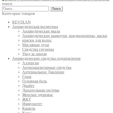
поиск
Найти:
Категории товаров
REVIXAN
Аюрведическая косметика
Аюрведические мыла
Аюрведические шампуни, кондиционеры, маски
краски для волос
Масляные духи
Средства гигиены
Уход за лицом
Аюрведические средства оздоровления
Аллергия
Антипаразитарные средства
Артериальное Давление
Глаза
Головная боль
Диабет
Дыхательная система
Женское здоровье
ЖКТ
Иммунитет
Кашель
Кожа