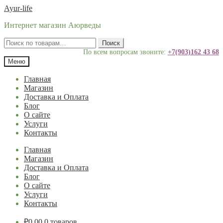
Перейти
Перейти
Ayur-life
к
к
Интернет магазин Аюрведы
навигации
содержимому
Искать:
Поиск
По всем вопросам звоните:
+7(903)162 43 68
Меню
Главная
Магазин
Доставка и Оплата
Блог
О сайте
Услуги
Контакты
Главная
Магазин
Доставка и Оплата
Блог
О сайте
Услуги
Контакты
₽
0.00
0 товаров