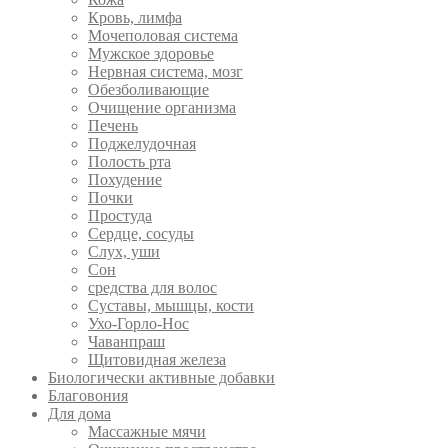
Кровь, лимфа
Мочеполовая система
Мужское здоровье
Нервная система, мозг
Обезболивающие
Очищение организма
Печень
Поджелудочная
Полость рта
Похудение
Почки
Простуда
Сердце, сосуды
Слух, уши
Сон
средства для волос
Суставы, мышцы, кости
Ухо-Горло-Нос
Чаванпраш
Щитовидная железа
Биологически активные добавки
Благовония
Для дома
Массажные мячи