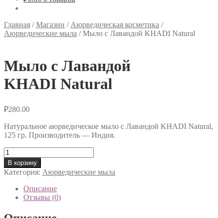
Главная
/
Магазин
/
Аюрведическая косметика
/
Аюрведические мыла
/
Мыло с Лавандой KHADI Natural
Мыло с Лавандой
KHADI Natural
₽
280.00
Натуральное аюрведическое мыло с Лавандой KHADI Natural,
125 гр. Производитель — Индия.
Количество
товара
В корзину
Мыло
Категория:
Аюрведические мыла
с
Лавандой
Описание
KHADI Natural
Отзывы (0)
Описание