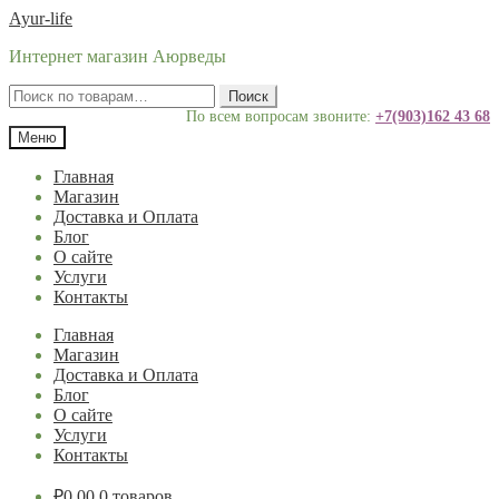
Перейти
Перейти
Ayur-life
к
к
Интернет магазин Аюрведы
навигации
содержимому
Искать:
Поиск
По всем вопросам звоните:
+7(903)162 43 68
Меню
Главная
Магазин
Доставка и Оплата
Блог
О сайте
Услуги
Контакты
Главная
Магазин
Доставка и Оплата
Блог
О сайте
Услуги
Контакты
₽
0.00
0 товаров