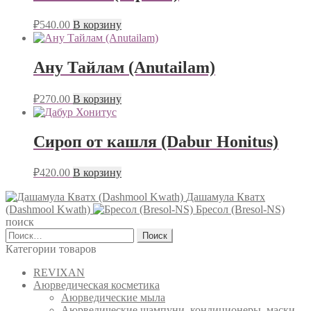
₽
540.00
В корзину
Ану Тайлам (Anutailam)
₽
270.00
В корзину
Сироп от кашля (Dabur Honitus)
₽
420.00
В корзину
Дашамула Кватх
(Dashmool Kwath)
Бресол (Bresol-NS)
поиск
Найти:
Категории товаров
REVIXAN
Аюрведическая косметика
Аюрведические мыла
Аюрведические шампуни, кондиционеры, маски