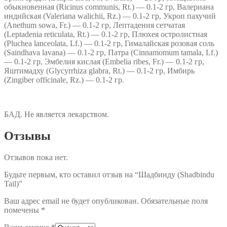
обыкновенная (Ricinus communis, Rt.) — 0.1-2 гр, Валериана
индийская (Valeriana walichii, Rz.) — 0.1-2 гр, Укроп пахучий
(Anethum sowa, Fr.) — 0.1-2 гр, Лептадения сетчатая
(Leptadenia reticulata, Rt.) — 0.1-2 гр, Плюхея остролистная
(Pluchea lanceolata, Lf.) — 0.1-2 гр, Гималайская розовая соль
(Saindhava lavana) — 0.1-2 гр, Патра (Cinnamomum tamala, Lf.)
— 0.1-2 гр, Эмбелия кислая (Embelia ribes, Fr.) — 0.1-2 гр,
Яштимадху (Glycyrrhiza glabra, Rt.) — 0.1-2 гр, Имбирь
(Zingiber officinale, Rz.) — 0.1-2 гр.
БАД. Не является лекарством.
Отзывы
Отзывов пока нет.
Будьте первым, кто оставил отзыв на “Шадбинду (Shadbindu
Tail)”
Ваш адрес email не будет опубликован.
Обязательные поля
помечены
*