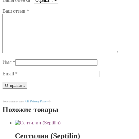
Ваша оценка
*
Ваш отзыв
*
Имя
*
Email
*
доступен плагин
ATs Privacy Policy
©
Похожие товары
Септилин (Septilin)