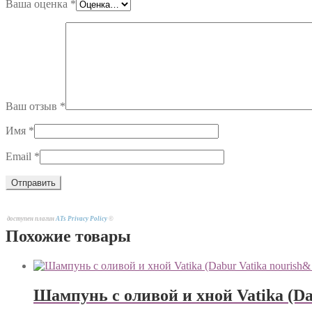
Ваша оценка
*
Ваш отзыв
*
Имя
*
Email
*
доступен плагин
ATs Privacy Policy
©
Похожие товары
Шампунь c оливой и хной Vatika (Da