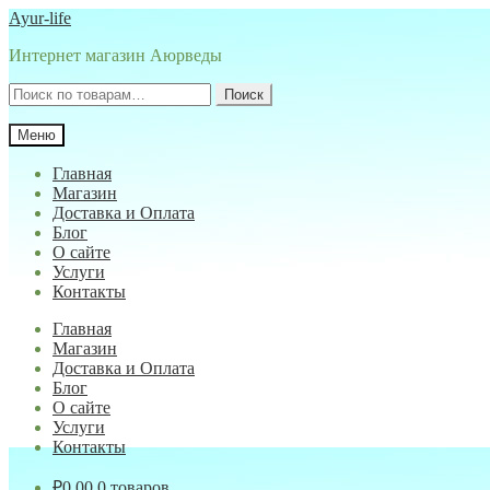
Перейти
Перейти
Ayur-life
к
к
Интернет магазин Аюрведы
навигации
содержимому
Искать:
Поиск
Меню
Главная
Магазин
Доставка и Оплата
Блог
О сайте
Услуги
Контакты
Главная
Магазин
Доставка и Оплата
Блог
О сайте
Услуги
Контакты
₽
0.00
0 товаров