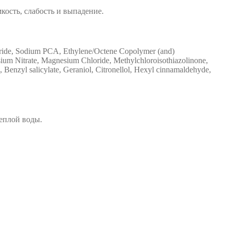
кость, слабость и выпадение.
oride, Sodium PCA, Ethylene/Octene Copolymer (and)
 Nitrate, Magnesium Chloride, Methylchloroisothiazolinone,
 Benzyl salicylate, Geraniol, Citronellol, Hexyl cinnamaldehyde,
еплой воды.