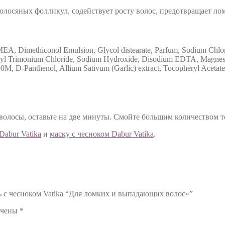
лосяных фолликул, содействует росту волос, предотвращает лом
MEA, Dimethiconol Emulsion, Glycol distearate, Parfum, Sodium Chl
yl Trimonium Chloride, Sodium Hydroxide, Disodium EDTA, Magnesium
0M, D-Panthenol, Allium Sativum (Garlic) extract, Tocopheryl Acetate,
лосы, оставьте на две минуты. Смойте большим количеством т
Dabur Vatika
и
маску с чесноком Dabur Vatika
.
 с чесноком Vatika “Для ломких и выпадающих волос»”
ечены
*