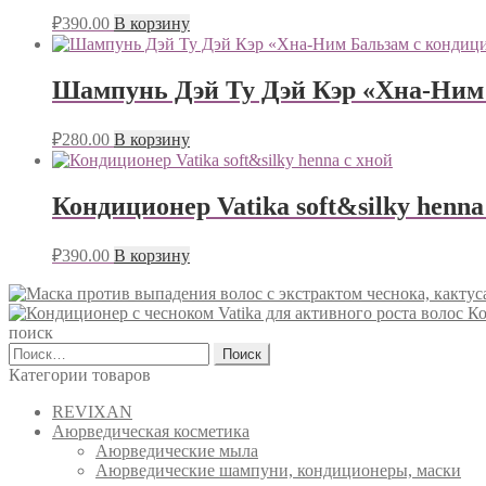
₽
390.00
В корзину
Шампунь Дэй Ту Дэй Кэр «Хна-Ним
₽
280.00
В корзину
Кондиционер Vatika soft&silky henna
₽
390.00
В корзину
Ко
поиск
Найти:
Категории товаров
REVIXAN
Аюрведическая косметика
Аюрведические мыла
Аюрведические шампуни, кондиционеры, маски