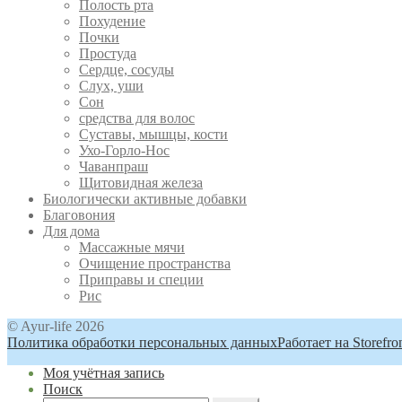
Полость рта
Похудение
Почки
Простуда
Сердце, сосуды
Слух, уши
Сон
средства для волос
Суставы, мышцы, кости
Ухо-Горло-Нос
Чаванпраш
Щитовидная железа
Биологически активные добавки
Благовония
Для дома
Массажные мячи
Очищение пространства
Приправы и специи
Рис
© Ayur-life 2026
Политика обработки персональных данных
Работает на Storefr
Моя учётная запись
Поиск