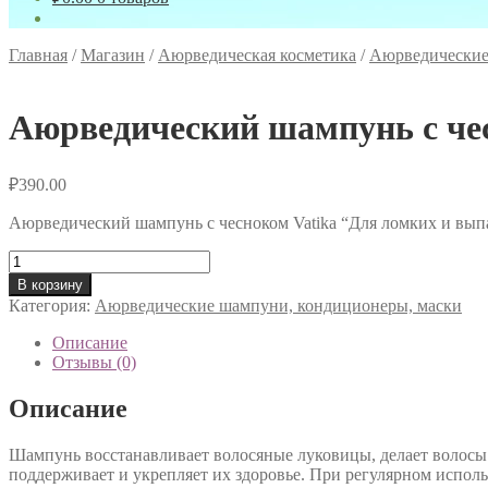
Главная
/
Магазин
/
Аюрведическая косметика
/
Аюрведические
Аюрведический шампунь с че
₽
390.00
Аюрведический шампунь с чесноком Vatika “Для ломких и вып
Количество
товара
В корзину
Аюрведический
Категория:
Аюрведические шампуни, кондиционеры, маски
шампунь
с
Описание
чесноком
Отзывы (0)
Vatika
“Для
Описание
ломких
и
Шампунь восстанавливает волосяные луковицы, делает волосы
выпадающих
поддерживает и укрепляет их здоровье. При регулярном исполь
волос"