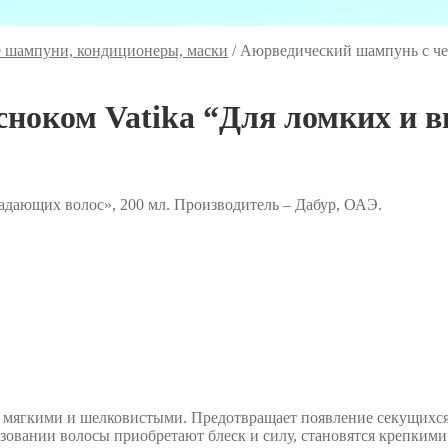
 шампуни, кондиционеры, маски
/
Аюрведический шампунь с че
сноком Vatika “Для ломких и 
адающих волос», 200 мл. Производитель – Дабур, ОАЭ.
 мягкими и шелковистыми. Предотвращает появление секущихся 
зовании волосы приобретают блеск и силу, становятся крепкими