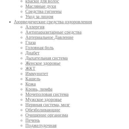
краски для волос
Масляные духи
Средства гигиены
Уход за лицом
Аюрведические средства оздоровления
Аллергия
Антипаразитарные средства
Артериальное Давление
Глаза
Головная боль
Диабет
Дыхательная система
Женское здоровье
ЖКТ
Иммунитет
Кашель
Кожа
Кровь, лимфа
Мочеполовая система
Мужское здоровье
Нервная система, мозг
Обезболивающие
Очищение организма
Печень
Поджелудочная