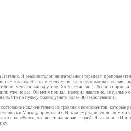
а Наталия. Я реабилитолог, двигательный терапевт, преподавате
вятым местам. На тот момент меня часто беспокоила сильная лом
т боли, меня сильно крутило. Хотя все анализы были в норме, и
дили уже не раз. Он меня принял, измерил давление, визуально
ала, что по пульсу можно узнать более 300 заболеваний).
 состоящие исключительно из травяных компонентов, которые рек
ернувшись в Москву, пропила их. И, к моему удивлению, ломота у
 такого волшебного, что восстанавливает людей. Я закончила Ин
ику.