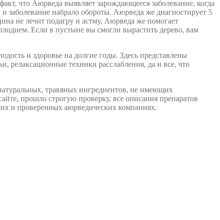
т факт, что Аюрведа выявляет зарождающееся заболевание, когда
ы и заболевание набрало обороты. Аюрведа же диагностирует 5
цина не лечит подагру и астму, Аюрведа же помогает
сплодием. Если в пустыне вы смогли вырастить дерево, вам
одость и здоровье на долгие годы. Здесь представлены
ьи, релаксационные техники расслабления, да и все, что
 натуральных, травяных ингредиентов, не имеющих
сайте, прошло строгую проверку, все описания препаратов
их и проверенных аюрведических компаниях.