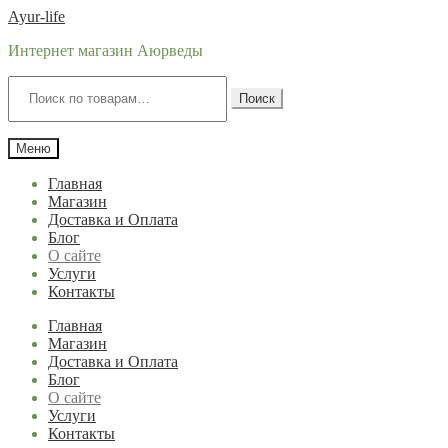
Перейти
Перейти
Ayur-life
к
к
Интернет магазин Аюрведы
навигации
содержимому
Искать:
Поиск
Меню
Главная
Магазин
Доставка и Оплата
Блог
О сайте
Услуги
Контакты
Главная
Магазин
Доставка и Оплата
Блог
О сайте
Услуги
Контакты