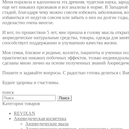
Меня поразила и вдохновила эта древняя, чудесная наука, зарод
еще нет никаких признаков и все анализы в норме. В Западной
стадий, благодаря чему можно совсем избежать заболевания, в
избавиться от недугов совсем или забыть о них на долгие год
подвластно очень многое.
И вот, по прошествии 5 лет, мне пришла в голову мысль откры
аюрведические натуральные средства, товары, одежда для занят
способствует поддержанию и улучшению качества жизни.
Моя семья, близкие и родные, коллеги, пациенты и ученики п
практически никаких побочных эффектов, только индивидуальна
сделаны мною лично на основе полученных знаний Аюрведиче
Пишите и задавайте вопросы. С радостью готова делиться с В
Будьте здоровы и счастливы.
поиск
Найти:
Категории товаров
REVIXAN
Аюрведическая косметика
Аюрведические мыла
Аюрведические шампуни, кондиционеры, маски