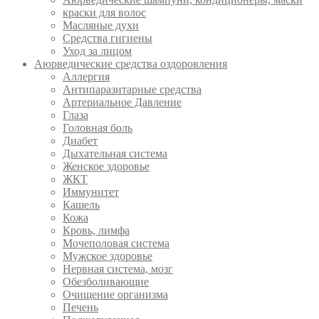
краски для волос
Масляные духи
Средства гигиены
Уход за лицом
Аюрведические средства оздоровления
Аллергия
Антипаразитарные средства
Артериальное Давление
Глаза
Головная боль
Диабет
Дыхательная система
Женское здоровье
ЖКТ
Иммунитет
Кашель
Кожа
Кровь, лимфа
Мочеполовая система
Мужское здоровье
Нервная система, мозг
Обезболивающие
Очищение организма
Печень