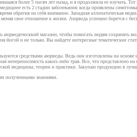
ившаяся более 5 тысяч лет назад, и я продолжила ее изучать. То
 медицине есть 2 стадии заболевания: когда проявлены симптом
овремя обратив на себя внимание. Западная аллопатическая меди
ы, меняя свое отношение к жизни. Аюрведа успешно борется с бе
ть аюрведическкий магазин, чтобы помогать людям сохранять мол
ия йогой и не только. Вы найдете интересные тематические стат
ользуются средствами аюрведы. Ведь они изготовлены на основе
я непереносимость каких-либо трав. Все, что представлено на 
ской медицины, теории и практики. Закупаю продукцию в лучш
ами полученными знаниями.