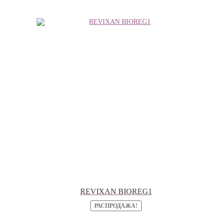
можно
выбрать
на
странице
товара.
REVIXAN BIOREG1
РАСПРОДАЖА!