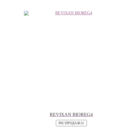
можно
выбрать
на
странице
товара.
REVIXAN BIOREG4
РАСПРОДАЖА!