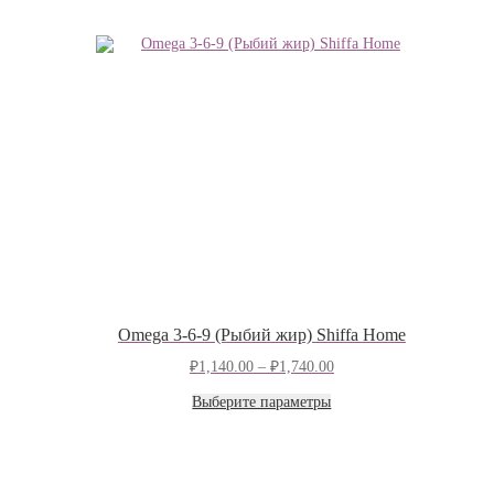
Omega 3-6-9 (Рыбий жир) Shiffa Home
Диапазон
₽
1,140.00
–
₽
1,740.00
цен:
Этот
₽1,140.00
Выберите параметры
товар
–
имеет
₽1,740.00
несколько
вариаций.
Опции