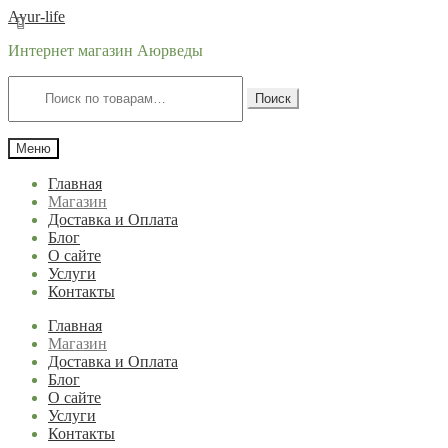
Перейти
Перейти
Ayur-life
к
к
Интернет магазин Аюрведы
навигации
содержимому
Искать:
Поиск
Меню
Главная
Магазин
Доставка и Оплата
Блог
О сайте
Услуги
Контакты
Главная
Магазин
Доставка и Оплата
Блог
О сайте
Услуги
Контакты