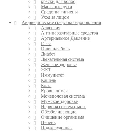
краски для волос
Масляные духи
Средства гигиены
Уход за лицом
Аюрведические средства оздоровления
Аллергия
Антипаразитарные средства
Артериальное Давление
Глаза
Головная боль
Диабет
Дыхательная система
Женское здоровье
ЖКТ
Иммунитет
Кашель
Кожа
Кровь, лимфа
Мочеполовая система
Мужское здоровье
Нервная система, мозг
Обезболивающие
Очищение организма
Печень
Поджелудочная