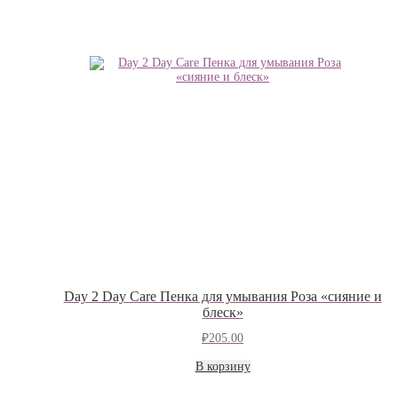
Day 2 Day Care Пенка для умывания Роза «сияние и
блеск»
₽
205.00
В корзину