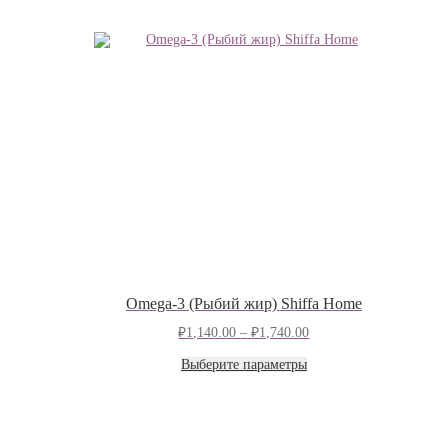
Omega-3 (Рыбий жир) Shiffa Home
Диапазон
₽
1,140.00
–
₽
1,740.00
цен:
Этот
₽1,140.00
Выберите параметры
товар
–
имеет
₽1,740.00
несколько
вариаций.
Опции