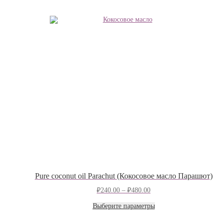
Pure coconut oil Parachut (Кокосовое масло Парашют)
Диапазон
₽
240.00
–
₽
480.00
цен:
₽240.00
Этот
Выберите параметры
–
товар