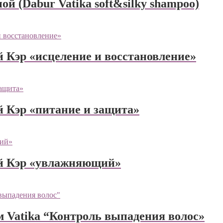
й (Dabur Vatika soft&silky shampoo)
 Кэр «исцеление и восстановление»
 Кэр «питание и защита»
й Кэр «увлажняющий»
 Vatika “Контроль выпадения волос»