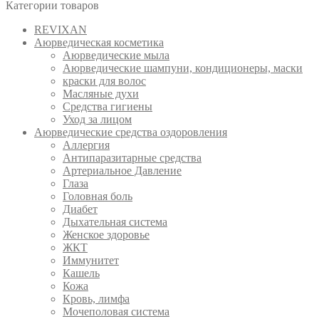
Категории товаров
REVIXAN
Аюрведическая косметика
Аюрведические мыла
Аюрведические шампуни, кондиционеры, маски
краски для волос
Масляные духи
Средства гигиены
Уход за лицом
Аюрведические средства оздоровления
Аллергия
Антипаразитарные средства
Артериальное Давление
Глаза
Головная боль
Диабет
Дыхательная система
Женское здоровье
ЖКТ
Иммунитет
Кашель
Кожа
Кровь, лимфа
Мочеполовая система