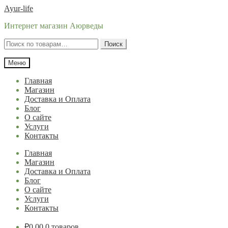
Перейти
Перейти
Ayur-life
к
к
Интернет магазин Аюрведы
навигации
содержимому
Искать:
Поиск
Меню
Главная
Магазин
Доставка и Оплата
Блог
О сайте
Услуги
Контакты
Главная
Магазин
Доставка и Оплата
Блог
О сайте
Услуги
Контакты
₽
0.00
0 товаров