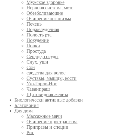
Мужское здоровье
Нервная система, мозг
Обезболивающие
Очищение организма
Печень
Поджелудочная
Полость рта
Похудение
Почки
Простуда
Сердце, сосуды
Слух, уши
Сон
средства для волос
Суставы, мышцы, кости
Ухо-Горло-Нос
Чаванпраш
Щитовидная железа
Биологически активные добавки
Благовония
Для дома
Массажные мячи
Очищение пространства
Приправы и специи
Рис