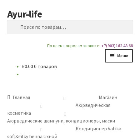
Ayur-life
Перейти
Перейти
Поиск
к
к
Искать:
навигации
содержимому
По всем вопросам звоните:
+7(903)162 43 68
Меню
₽
0.00
0 товаров
Главная
Магазин
Главная
Магазин
Доставка и Оплата
Аюрведическая
косметика
Блог
Аюрведические шампуни, кондиционеры, маски
Кондиционер Vatika
soft&silky henna с хной
О сайте