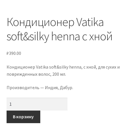
Услуги
Кондиционер Vatika
Контакты
soft&silky henna с хной
₽
390.00
Кондиционер Vatika soft&silky henna, с хной, для сухих и
поврежденных волос, 200 мл.
Производитель — Индия, Дабур.
Количество
товара
Кондиционер
В корзину
Vatika