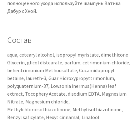
полноценного ухода используйте шампунь Ватика
Дабур с Хной.
Состав
aqua, cetearyl alcohol, isopropyl myristate, dimethicone
Glycerin, glicol distearate, parfum, cetrimonium chloride,
behentrimonium Methousulfate, Cocamidopropyl
betaine, laureth-3, Guar Hidroxypropyttrimonlum,
polyquaternium-37, Lowsonia inermus(Henna) leaf
extract, Tocophery Acetate, disodium EDTA, Magnesium
Nitrate, Magnesium chloride,
Methylchloroisothiazolinone, Methylisothiazolinone,
Benzyl saficylate, Hexyt cinnamal, Linalool