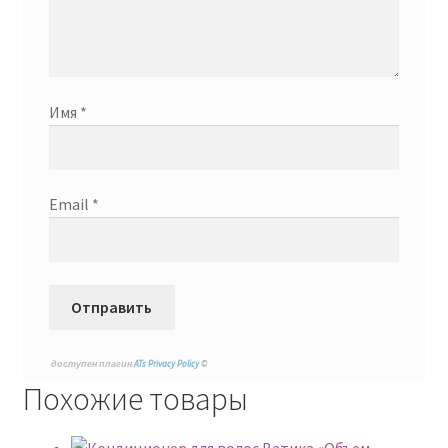
Имя
*
Email
*
доступен плагин
ATs Privacy Policy
©
Похожие товары