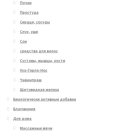
Почки
Простуда
Сердце, сосуды
Слух, уши
Сон
средства для волос
Суставы, мышцы, кости
Ухо-Горло-Нос
Чаванпраш
Щитовидная железа
Биологически активные добавки
Благовония
Для дома
Массажные мячи