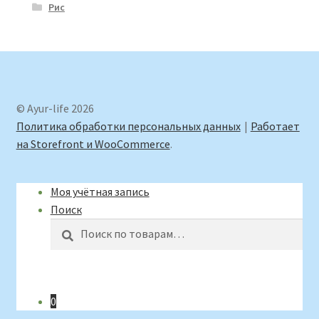
Рис
© Ayur-life 2026
Политика обработки персональных данных
Работает
на Storefront и WooCommerce
.
Моя учётная запись
Поиск
Искать:
Поиск
0