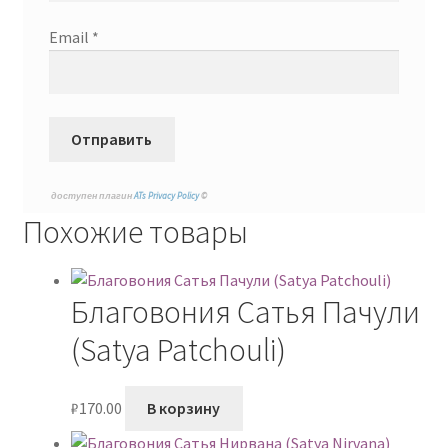
Email
*
доступен плагин
ATs Privacy Policy
©
Похожие товары
Благовония Сатья Пачули
(Satya Patchouli)
₽
170.00
В корзину