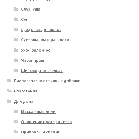
Слух, уши
Сон
средства для волос
Суставы, мышцы, кости
Ухо-Горло-Нос
Чаванпраш
Щитовидная железа
Биологически активные добавки
Благовония
Для дома
Массажные мячи
Очищение пространства
Приправы и специи