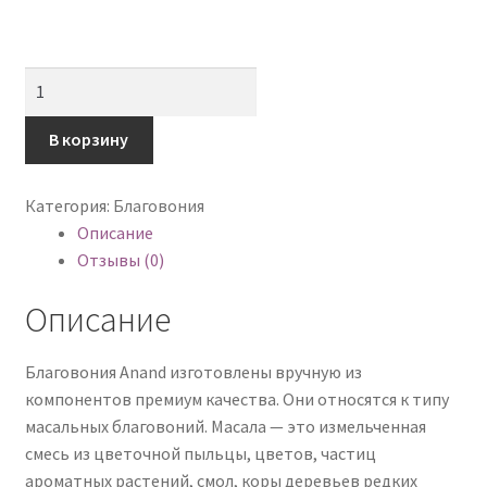
Количество
товара
Благовония
В корзину
Ананд
Голд
Категория:
Благовония
(Anand
Описание
Gold),
Отзывы (0)
15
гр.
Описание
Благовония Anand изготовлены вручную из
компонентов премиум качества. Они относятся к типу
масальных благовоний. Масала — это измельченная
смесь из цветочной пыльцы, цветов, частиц
ароматных растений, смол, коры деревьев редких