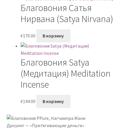
Благовония Сатья
Нирвана (Satya Nirvana)
₽
170.00
В корзину
Благовония Satya
(Медитация) Meditation
Incense
₽
144.00
В корзину