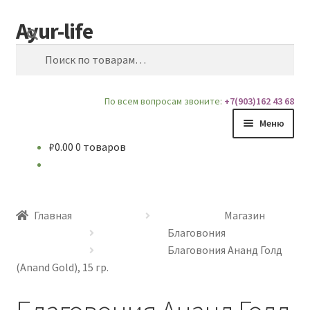
Ayur-life
Перейти
Перейти
Поиск
к
к
Искать:
навигации
содержимому
По всем вопросам звоните:
+7(903)162 43 68
Меню
₽
0.00
0 товаров
Главная
Магазин
Главная
Магазин
Доставка и Оплата
Благовония
Благовония Ананд Голд
Блог
(Anand Gold), 15 гр.
О сайте