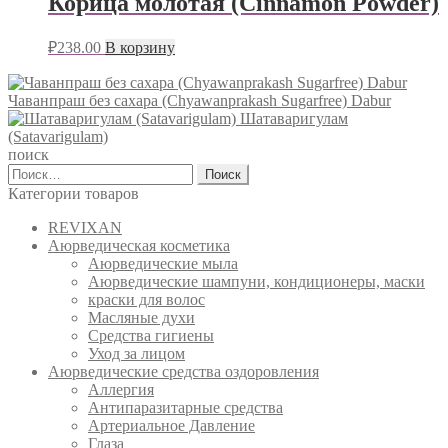
Корица молотая (Cinnamon Powder)
₽
238.00
В корзину
Чаванпраш без сахара (Chyawanprakash Sugarfree) Dabur
Шатаваригулам
(Satavarigulam)
поиск
Найти:
Категории товаров
REVIXAN
Аюрведическая косметика
Аюрведические мыла
Аюрведические шампуни, кондиционеры, маски
краски для волос
Масляные духи
Средства гигиены
Уход за лицом
Аюрведические средства оздоровления
Аллергия
Антипаразитарные средства
Артериальное Давление
Глаза