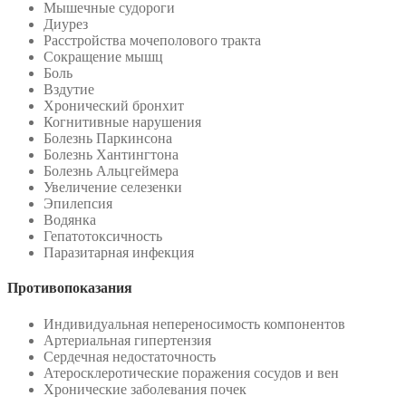
Мышечные судороги
Диурез
Расстройства мочеполового тракта
Сокращение мышц
Боль
Вздутие
Хронический бронхит
Когнитивные нарушения
Болезнь Паркинсона
Болезнь Хантингтона
Болезнь Альцгеймера
Увеличение селезенки
Эпилепсия
Водянка
Гепатотоксичность
Паразитарная инфекция
Противопоказания
Индивидуальная непереносимость компонентов
Артериальная гипертензия
Сердечная недостаточность
Атеросклеротические поражения сосудов и вен
Хронические заболевания почек