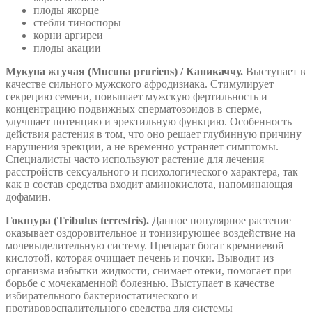
плоды якорце
стебли тиноспоры
корни аргиреи
плоды акации
Мукуна жгучая (Mucuna pruriens) / Капикаччу.
Выступает в
качестве сильного мужского афродизиака. Стимулирует
секрецию семени, повышает мужскую фертильность и
концентрацию подвижных сперматозоидов в сперме,
улучшает потенцию и эректильную функцию. Особенность
действия растения в том, что оно решает глубинную причину
нарушения эрекции, а не временно устраняет симптомы.
Специалисты часто используют растение для лечения
расстройств сексуального и психологического характера, так
как в состав средства входит аминокислота, напоминающая
дофамин.
Гокшура (Tribulus terrestris).
Данное популярное растение
оказывает оздоровительное и тонизирующее воздействие на
мочевыделительную систему. Препарат богат кремниевой
кислотой, которая очищает печень и почки. Выводит из
организма избытки жидкости, снимает отеки, помогает при
борьбе с мочекаменной болезнью. Выступает в качестве
избирательного бактериостатического и
противовоспалительного средства для системы