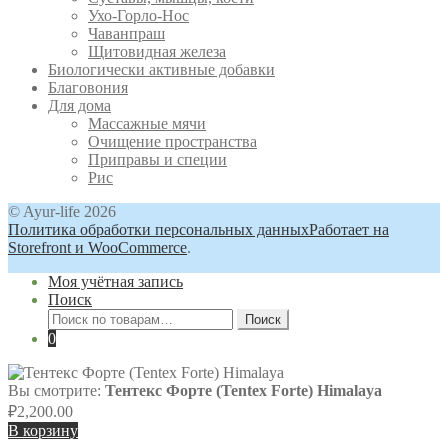
Ухо-Горло-Нос
Чаванпраш
Щитовидная железа
Биологически активные добавки
Благовония
Для дома
Массажные мячи
Очищение пространства
Приправы и специи
Рис
© Ayur-life 2026
Политика обработки персональных данных
Работает на
Storefront и WooCommerce
.
Моя учётная запись
Поиск
Искать:
Поиск
0
Вы смотрите:
Тентекс Форте (Tentex Forte) Himalaya
₽
2,200.00
В корзину