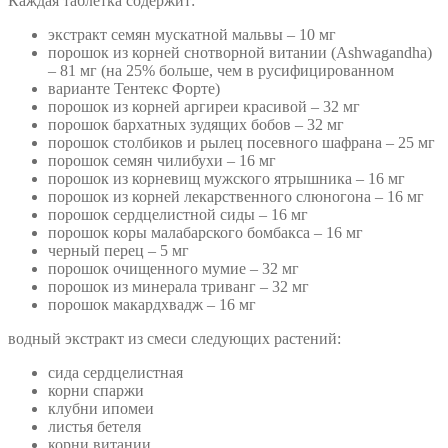
Каждая таблетка содержит:
экстракт семян мускатной мальвы – 10 мг
порошок из корней снотворной витании (Ashwagandha)
– 81 мг (на 25% больше, чем в русифицированном
варианте Тентекс Форте)
порошок из корней аргиреи красивой – 32 мг
порошок бархатных зудящих бобов – 32 мг
порошок столбиков и рылец посевного шафрана – 25 мг
порошок семян чилибухи – 16 мг
порошок из корневищ мужского ятрышника – 16 мг
порошок из корней лекарственного слюногона – 16 мг
порошок сердцелистной сиды – 16 мг
порошок коры малабарского бомбакса – 16 мг
черный перец – 5 мг
порошок очищенного мумие – 32 мг
порошок из минерала триванг – 32 мг
порошок макардхвадж – 16 мг
водный экстракт из смеси следующих растений:
сида сердцелистная
корни спаржи
клубни ипомеи
листья бетеля
корни витании