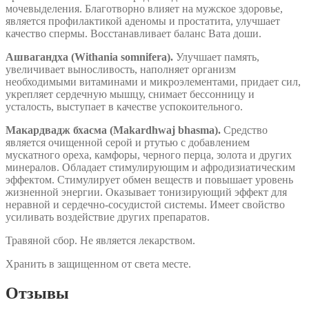
мочевыделения. Благотворно влияет на мужское здоровье,
является профилактикой аденомы и простатита, улучшает
качество спермы. Восстанавливает баланс Вата доши.
Ашвагандха (Withania somnifera).
Улучшает память,
увеличивает выносливость, наполняет организм
необходимыми витаминами и микроэлементами, придает сил,
укрепляет сердечную мышцу, снимает бессонницу и
усталость, выступает в качестве успокоительного.
Макардвадж бхасма (Makardhwaj bhasma).
Средство
является очищенной серой и ртутью с добавлением
мускатного ореха, камфоры, черного перца, золота и других
минералов. Обладает стимулирующим и афродизиатическим
эффектом. Стимулирует обмен веществ и повышает уровень
жизненной энергии. Оказывает тонизирующий эффект для
неравной и сердечно-сосудистой системы. Имеет свойство
усиливать воздействие других препаратов.
Травяной сбор. Не является лекарством.
Хранить в защищенном от света месте.
Отзывы