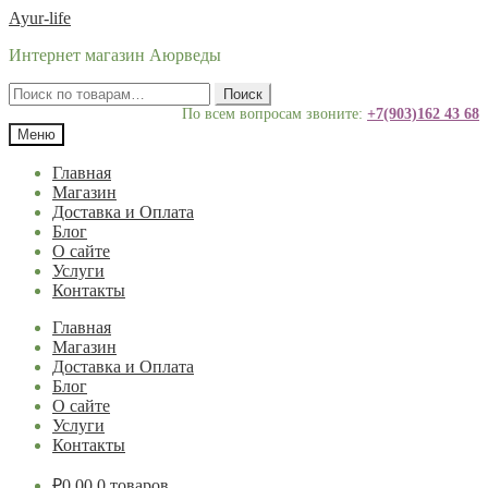
Перейти
Перейти
Ayur-life
к
к
Интернет магазин Аюрведы
навигации
содержимому
Искать:
Поиск
По всем вопросам звоните:
+7(903)162 43 68
Меню
Главная
Магазин
Доставка и Оплата
Блог
О сайте
Услуги
Контакты
Главная
Магазин
Доставка и Оплата
Блог
О сайте
Услуги
Контакты
₽
0.00
0 товаров