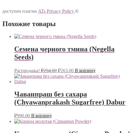
доступен плагин
ATs Privacy Policy
©
Похожие товары
Семена черного тмина (Negella
Seeds)
Первоначальная
Текущая
Распродажа!
₽
294.00
₽
263.00
В корзину
цена
цена:
составляла
₽263.00.
₽294.00.
Чаванпраш без сахара
(Chyawanprakash Sugarfree) Dabur
₽
990.00
В корзину