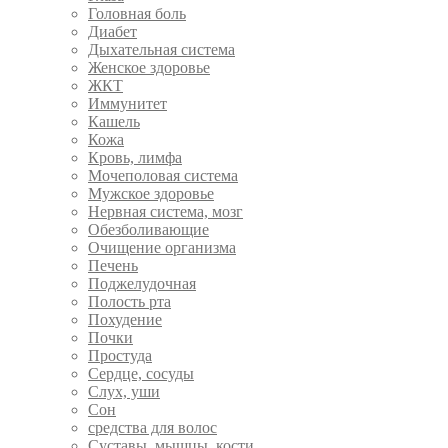
Головная боль
Диабет
Дыхательная система
Женское здоровье
ЖКТ
Иммунитет
Кашель
Кожа
Кровь, лимфа
Мочеполовая система
Мужское здоровье
Нервная система, мозг
Обезболивающие
Очищение организма
Печень
Поджелудочная
Полость рта
Похудение
Почки
Простуда
Сердце, сосуды
Слух, уши
Сон
средства для волос
Суставы, мышцы, кости