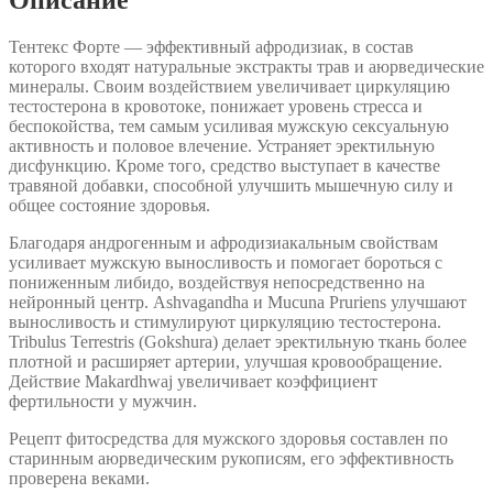
Тентекс Форте — эффективный афродизиак, в состав
которого входят натуральные экстракты трав и аюрведические
минералы. Своим воздействием увеличивает циркуляцию
тестостерона в кровотоке, понижает уровень стресса и
беспокойства, тем самым усиливая мужскую сексуальную
активность и половое влечение. Устраняет эректильную
дисфункцию. Кроме того, средство выступает в качестве
травяной добавки, способной улучшить мышечную силу и
общее состояние здоровья.
Благодаря андрогенным и афродизиакальным свойствам
усиливает мужскую выносливость и помогает бороться с
пониженным либидо, воздействуя непосредственно на
нейронный центр. Ashvagandha и Mucuna Pruriens улучшают
выносливость и стимулируют циркуляцию тестостерона.
Tribulus Terrestris (Gokshura) делает эректильную ткань более
плотной и расширяет артерии, улучшая кровообращение.
Действие Makardhwaj увеличивает коэффициент
фертильности у мужчин.
Рецепт фитосредства для мужского здоровья составлен по
старинным аюрведическим рукописям, его эффективность
проверена веками.