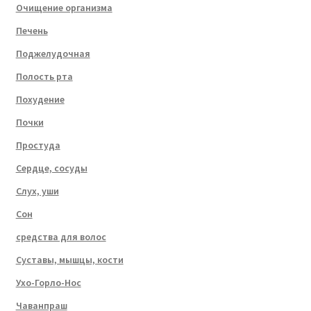
Очищение организма
Печень
Поджелудочная
Полость рта
Похудение
Почки
Простуда
Сердце, сосуды
Слух, уши
Сон
средства для волос
Суставы, мышцы, кости
Ухо-Горло-Нос
Чаванпраш