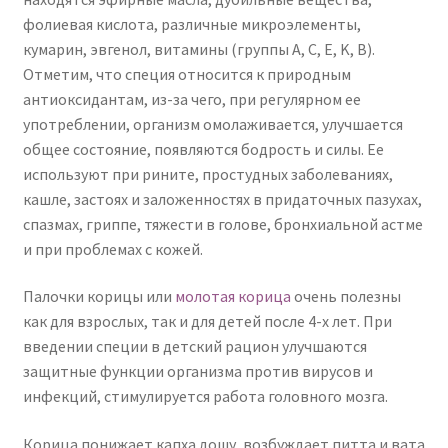
фолиевая кислота, различные микроэлементы,
кумарин, эвгенол, витамины (группы A, C, E, K, B).
Отметим, что специя относится к природным
антиоксидантам, из-за чего, при регулярном ее
употреблении, организм омолаживается, улучшается
общее состояние, появляются бодрость и силы. Ее
используют при рините, простудных заболеваниях,
кашле, застоях и заложенностях в придаточных пазухах,
спазмах, гриппе, тяжести в голове, бронхиальной астме
и при проблемах с кожей.
Палочки корицы или
молотая корица
очень полезны
как для взрослых, так и для детей после 4-х лет. При
введении специи в детский рацион улучшаются
защитные функции организма против вирусов и
инфекций, стимулируется работа головного мозга.
Корица понижает капха дошу, возбуждает питта и вата