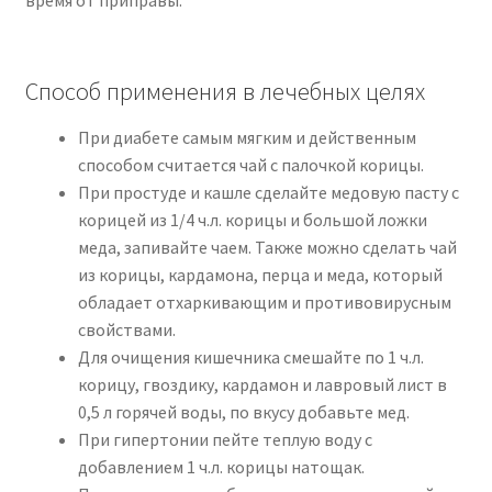
Способ применения в лечебных целях
При диабете самым мягким и действенным
способом считается чай с палочкой корицы.
При простуде и кашле сделайте медовую пасту с
корицей из 1/4 ч.л. корицы и большой ложки
меда, запивайте чаем. Также можно сделать чай
из корицы, кардамона, перца и меда, который
обладает отхаркивающим и противовирусным
свойствами.
Для очищения кишечника смешайте по 1 ч.л.
корицу, гвоздику, кардамон и лавровый лист в
0,5 л горячей воды, по вкусу добавьте мед.
При гипертонии пейте теплую воду с
добавлением 1 ч.л. корицы натощак.