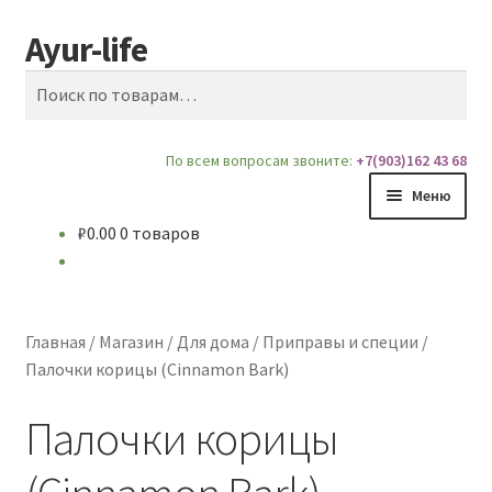
Ayur-life
Перейти
Перейти
Поиск
к
к
Искать:
навигации
содержимому
По всем вопросам звоните:
+7(903)162 43 68
Меню
₽
0.00
0 товаров
Главная
Магазин
Главная
/
Магазин
/
Для дома
/
Приправы и специи
/
Доставка и Оплата
Палочки корицы (Cinnamon Bark)
Палочки корицы
Блог
О сайте