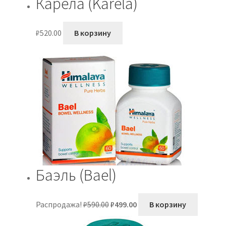
Карела (Karela)
₽
520.00
В корзину
Баэль (Bael)
Первоначальная
Текущая
Распродажа!
₽
590.00
₽
499.00
В корзину
цена
цена:
составляла
₽499.00.