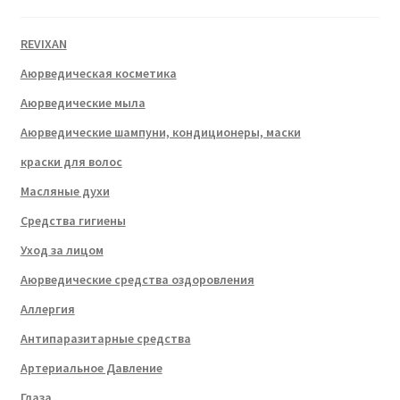
REVIXAN
Аюрведическая косметика
Аюрведические мыла
Аюрведические шампуни, кондиционеры, маски
краски для волос
Масляные духи
Средства гигиены
Уход за лицом
Аюрведические средства оздоровления
Аллергия
Антипаразитарные средства
Артериальное Давление
Глаза