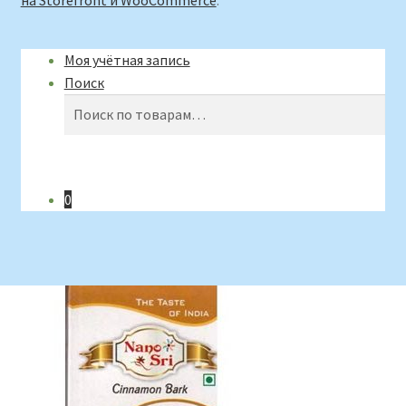
Моя учётная запись
Поиск
Искать:
Поиск
0