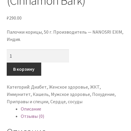
(Cinnamon Bark)
Услуги
₽
290.00
Контакты
Палочки корицы, 50 г. Производитель — NANOSRI EXIM,
Индия.
Количество
товара
Палочки
В корзину
корицы
(Cinnamon
Категорий:
Диабет
,
Женское здоровье
,
ЖКТ
,
Bark)
Иммунитет
,
Кашель
,
Мужское здоровье
,
Похудение
,
Приправы и специи
,
Сердце, сосуды
Описание
Отзывы (0)