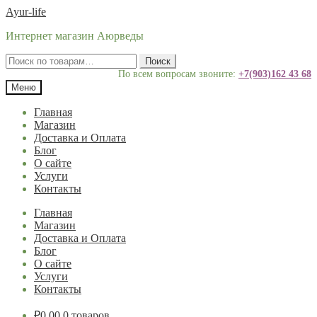
Перейти
Перейти
Ayur-life
к
к
Интернет магазин Аюрведы
навигации
содержимому
Искать:
Поиск
По всем вопросам звоните:
+7(903)162 43 68
Меню
Главная
Магазин
Доставка и Оплата
Блог
О сайте
Услуги
Контакты
Главная
Магазин
Доставка и Оплата
Блог
О сайте
Услуги
Контакты
₽
0.00
0 товаров