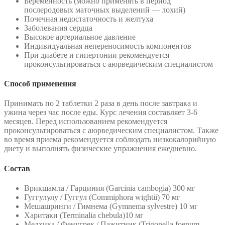
Беременность (можно применять в период
послеродовых маточных выделений — лохий)
Почечная недостаточность и желтуха
Заболевания сердца
Высокое артериальное давление
Индивидуальная непереносимость компонентов
При диабете и гипертонии рекомендуется
проконсультироваться с аюрведическим специалистом
Способ применения
Принимать по 2 таблетки 2 раза в день после завтрака и
ужина через час после еды. Курс лечения составляет 3-6
месяцев. Перед использованием рекомендуется
проконсультироваться с аюрведическим специалистом. Также
во время приема рекомендуется соблюдать низкокалорийную
диету и выполнять физические упражнения ежедневно.
Состав
Врикшамла / Гарциния (Garcinia cambogia) 300 мг
Гуггулулу / Гуггул (Commiphora wightii) 70 мг
Мешашринги / Гимнема (Gymnema sylvestre) 10 мг
Харитаки (Terminalia chebula)10 мг
Медхика / Фенугрек / Пажитник (Trigonella foenum-