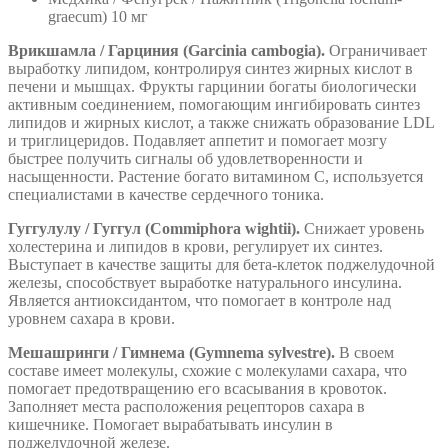
graecum) 10 мг
Врикшамла / Гарциния (Garcinia cambogia).
Ограничивает
выработку липидом, контролируя синтез жирных кислот в
печени и мышцах. Фрукты гарцинии богаты биологически
активным соединением, помогающим ингибировать синтез
липидов и жирных кислот, а также снижать образование LDL
и триглицеридов. Подавляет аппетит и помогает мозгу
быстрее получить сигналы об удовлетворенности и
насыщенности. Растение богато витамином С, используется
специалистами в качестве сердечного тоника.
Гуггулулу / Гуггул (Commiphora wightii).
Снижает уровень
холестерина и липидов в крови, регулирует их синтез.
Выступает в качестве защиты для бета-клеток поджелудочной
железы, способствует выработке натурального инсулина.
Является антиоксидантом, что помогает в контроле над
уровнем сахара в крови.
Мешашринги / Гимнема (Gymnema sylvestre).
В своем
составе имеет молекулы, схожие с молекулами сахара, что
помогает предотвращению его всасывания в кровоток.
Заполняет места расположения рецепторов сахара в
кишечнике. Помогает вырабатывать инсулин в
поджелудочной железе.