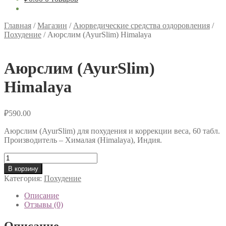
Главная
/
Магазин
/
Аюрведические средства оздоровления
/
Похудение
/
Аюрслим (AyurSlim) Himalaya
Аюрслим (AyurSlim)
Himalaya
₽
590.00
Аюрслим (AyurSlim) для похудения и коррекции веса, 60 табл.
Производитель – Хималая (Himalaya), Индия.
Количество
товара
В корзину
Аюрслим
Категория:
Похудение
(AyurSlim)
Himalaya
Описание
Отзывы (0)
Описание