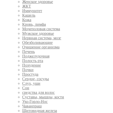
Женское здоровье
ЖКТ
Иммунитет
Кашель
Кожа
Кровь, лимфа
Мочеполовая система
Мужское здоровье
Нервная система, мозг
Обезболивающие
Очищение организма
Печень
Поджелудочная
Полость рта
Похудение
Почки
Простуда
Сердце, сосуды
Слух, уши
Сон
средства для волос
Суставы, мышцы, кости
Ухо-Горло-Нос
Чаванпраш
Щитовидная железа