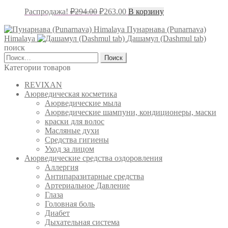
Первоначальная
Текущая
Распродажа!
₽
294.00
₽
263.00
В корзину
цена
цена:
составляла
₽263.00.
Пунарнава (Punarnava)
Himalaya
₽294.00.
Дашамул (Dashmul tab)
поиск
Найти:
Категории товаров
REVIXAN
Аюрведическая косметика
Аюрведические мыла
Аюрведические шампуни, кондиционеры, маски
краски для волос
Масляные духи
Средства гигиены
Уход за лицом
Аюрведические средства оздоровления
Аллергия
Антипаразитарные средства
Артериальное Давление
Глаза
Головная боль
Диабет
Дыхательная система