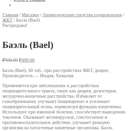
Главная
/
Магазин
/
Аюрведические средства оздоровления
/
ЖКТ
/
Баэль (Bael)
Распродажа!
Баэль (Bael)
Первоначальная
Текущая
₽
590.00
₽
499.00
цена
цена:
составляла
Баэль (Bael), 60 таб., при расстройствах ЖКТ, диарее,
₽499.00.
Производитель — Индия, Хималая.
₽590.00.
Применяется при заболеваниях и расстройствах
пищеварительного тракта, таких как диарея, дизентерия,
желудочно-кишечные расстройства. Избавляет от
газообразования, улучшает пищеварение и усиливает
пищеварительный огонь, нормализуя функции кишечника.
Используют при язвенной болезни, способствует выведению
токсинов. Оказывает антивирусное, глистогонное и
противовоспалительное действие, улучшает реакцию
организма на патогенные кишечные организмы. Баэль