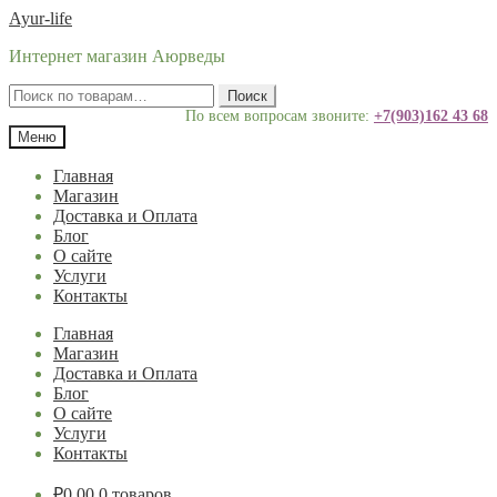
Перейти
Перейти
Ayur-life
к
к
Интернет магазин Аюрведы
навигации
содержимому
Искать:
Поиск
По всем вопросам звоните:
+7(903)162 43 68
Меню
Главная
Магазин
Доставка и Оплата
Блог
О сайте
Услуги
Контакты
Главная
Магазин
Доставка и Оплата
Блог
О сайте
Услуги
Контакты
₽
0.00
0 товаров