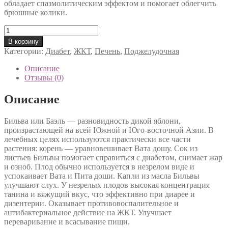
обладает спазмолитическим эффектом и помогает облегчить
брюшные колики.
Количество
товара
В корзину
Баэль
Категории:
Диабет
,
ЖКТ
,
Печень
,
Поджелудочная
(Bael)
Описание
Отзывы (0)
Описание
Бильва или Баэль — разновидность дикой яблони,
произрастающей на всей Южной и Юго-восточной Азии. В
лечебных целях используются практически все части
растения: корень — уравновешивает Вата дошу. Сок из
листьев Бильвы помогает справиться с диабетом, снимает жар
и озноб. Плод обычно используется в незрелом виде и
успокаивает Вата и Пита доши. Капли из масла Бильвы
улучшают слух. У незрелых плодов высокая концентрация
танина и вяжущий вкус, что эффективно при диарее и
дизентерии. Оказывает противовоспалительное и
антибактериальное действие на ЖКТ. Улучшает
переваривание и всасывание пищи.