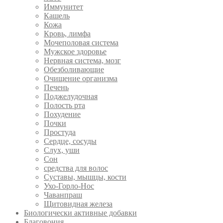
Иммунитет
Кашель
Кожа
Кровь, лимфа
Мочеполовая система
Мужское здоровье
Нервная система, мозг
Обезболивающие
Очищение организма
Печень
Поджелудочная
Полость рта
Похудение
Почки
Простуда
Сердце, сосуды
Слух, уши
Сон
средства для волос
Суставы, мышцы, кости
Ухо-Горло-Нос
Чаванпраш
Щитовидная железа
Биологически активные добавки
Благовония