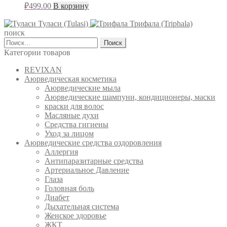
₽
499.00
В корзину
Туласи (Tulasi)
Трифала (Triphala)
поиск
Найти:
Категории товаров
REVIXAN
Аюрведическая косметика
Аюрведические мыла
Аюрведические шампуни, кондиционеры, маски
краски для волос
Масляные духи
Средства гигиены
Уход за лицом
Аюрведические средства оздоровления
Аллергия
Антипаразитарные средства
Артериальное Давление
Глаза
Головная боль
Диабет
Дыхательная система
Женское здоровье
ЖКТ