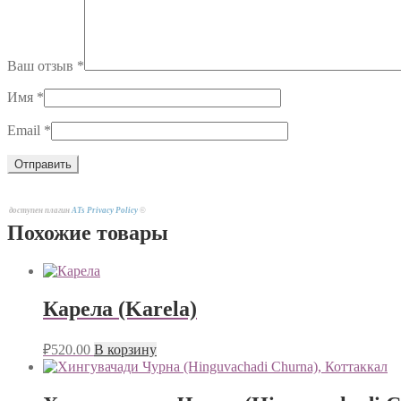
Ваш отзыв
*
Имя
*
Email
*
доступен плагин
ATs Privacy Policy
©
Похожие товары
Карела (Karela)
₽
520.00
В корзину