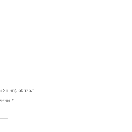
ri Sri). 60 таб.”
ечены
*