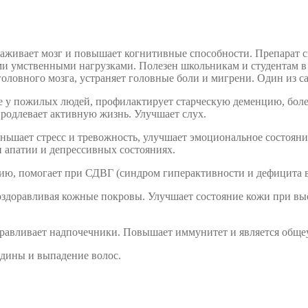
ивает мозг и повышает когнитивные способности. Препарат сп
умственными нагрузками. Полезен школьникам и студентам в пер
головного мозга, устраняет головные боли и мигрени. Один из
е у пожилых людей, профилактирует старческую деменцию, болез
продлевает активную жизнь. Улучшает слух.
ьшает стресс и тревожность, улучшает эмоциональное состояние
и апатии и депрессивных состояниях.
нию, помогает при СДВГ (синдром гиперактивности и дефицита 
оздоравливая кожные покровы. Улучшает состояние кожи при выс
равливает надпочечники. Повышает иммунитет и является общ
едины и выпадение волос.