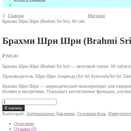
Главная
Магазин
Брахми Шри Шри (Brahmi Sri Sri). 60 таб.
Брахми Шри Шри (Brahmi Sri S
₽
390.00
Брахми Шри Шри (Brahmi Sri Sri) — мозговой тоник. 60 таблет
Производитель: Шри Шри Аюрведа (Sri Sri Ayurveda/Sri Sri Tatt
Брахми Шри Шри — аюрведический монопрепарат для оздоровле
болями и мигренями. Повышает когнитивные функции, улучшае
Количество
товара
В корзину
Брахми
Категорий:
Артериальное Давление
,
Головная боль
,
Иммунитет
Шри
Шри
Описание
(Brahmi
Отзывы (0)