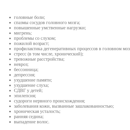
головные боли;
спазмы сосудов головного мозга;
повышенные умственные нагрузки;
мигрень;
проблемы со слухом;
пожилой возраст;
профилактика дегенеративных процессов в головном моз
стресс (в том числе, хронический);
тревожные расстройства;
невроз;
бессонница;
депрессия;
ухудшение памяти;
ухудшение слуха;
СДВГ у детей;
эпилепсия;
судороги нервного происхождения;
заболевания кожи, вызванные зашлакованностью;
хроническая усталость;
ранняя седина;
выпадение волос.