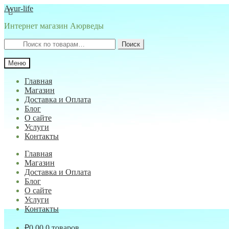
Перейти
Перейти
Ayur-life
к
к
Интернет магазин Аюрведы
навигации
содержимому
Искать:
Поиск
Меню
Главная
Магазин
Доставка и Оплата
Блог
О сайте
Услуги
Контакты
Главная
Магазин
Доставка и Оплата
Блог
О сайте
Услуги
Контакты
₽
0.00
0 товаров