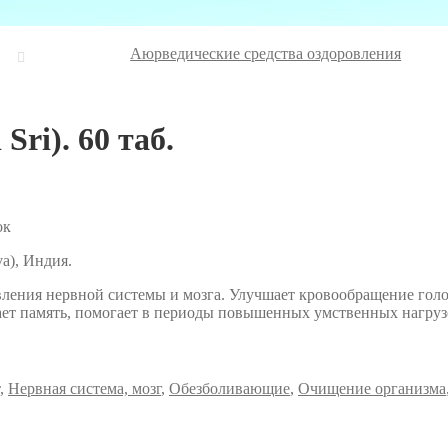
Аюрведические средства оздоровления
ri). 60 таб.
ок
va), Индия.
ния нервной системы и мозга. Улучшает кровообращение головн
т память, помогает в периоды повышенных умственных нагрузок
,
Нервная система, мозг
,
Обезболивающие
,
Очищение организма