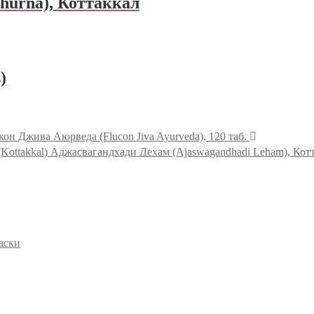
hurna), Коттаккал
)
он Джива Аюрведа (Flucon Jiva Ayurveda), 120 таб.
Аджасвагандхади Лехам (Ajaswagandhadi Leham), Котта
аски