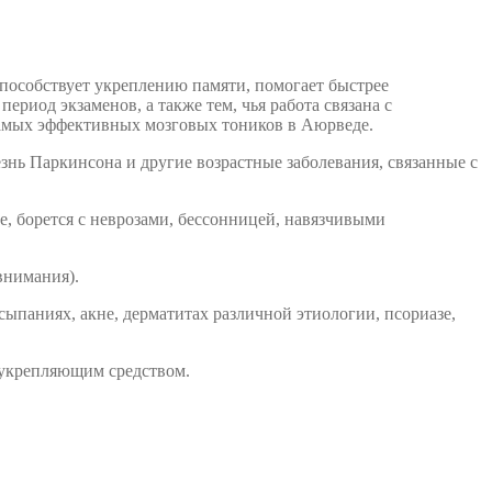
особствует укреплению памяти, помогает быстрее
иод экзаменов, а также тем, чья работа связана с
 самых эффективных мозговых тоников в Аюрведе.
нь Паркинсона и другие возрастные заболевания, связанные с
, борется с неврозами, бессонницей, навязчивыми
внимания).
ыпаниях, акне, дерматитах различной этиологии, псориазе,
еукрепляющим средством.