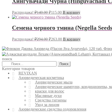
Хингувачади Чурна (Hinguvachadi C
Первоначальная
Текущая
Распродажа!
₽
140.00
₽
115.00
В корзину
цена
цена:
составляла
₽115.00.
₽140.00.
Семена черного тмина (Negella Seeds
Первоначальная
Текущая
Распродажа!
₽
294.00
₽
263.00
В корзину
цена
цена:
составляла
₽263.00.
Флюк
₽294.00.
поиск
Найти:
Категории товаров
REVIXAN
Аюрведическая косметика
Аюрведические мыла
Аюрведические шампуни, кондиционеры, м
краски для волос
Масляные духи
Средства гигиены
Уход за лицом
Аюрведические средства оздоровления