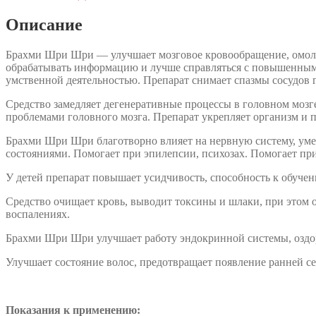
Sri
Sri).
Описание
60
таб.
Брахми Шри Шри — улучшает мозговое кровообращение, омолаж
обрабатывать информацию и лучше справляться с повышенными 
умственной деятельностью. Препарат снимает спазмы сосудов 
Средство замедляет дегенеративные процессы в головном мозг
проблемами головного мозга. Препарат укрепляет организм и 
Брахми Шри Шри благотворно влияет на нервную систему, умен
состояниями. Помогает при эпилепсии, психозах. Помогает пр
У детей препарат повышает усидчивость, способность к обуче
Средство очищает кровь, выводит токсины и шлаки, при этом 
воспалениях.
Брахми Шри Шри улучшает работу эндокринной системы, оздо
Улучшает состояние волос, предотвращает появление ранней с
Показания к применению: