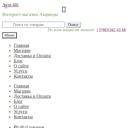
Перейти
Перейти
Ayur-life
к
к
Интернет магазин Аюрведы
навигации
содержимому
Искать:
Поиск
По всем вопросам звоните:
+7(903)162 43 68
Меню
Главная
Магазин
Доставка и Оплата
Блог
О сайте
Услуги
Контакты
Главная
Магазин
Доставка и Оплата
Блог
О сайте
Услуги
Контакты
₽
0.00
0 товаров