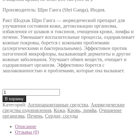
Производитель: Шри Ганга (Shri Ganga), Индия.
Ракт Шодхак Шри Ганга — аюрведический препарат для
улучшения состояния кожи, детоксикации организма,
избавления от шлаков и токсинов, очищения крови, лимфы и
печени. Уменьшает воспалительные процессы, оздоравливает
кожные покровы, борется с кожными проблемами
(аллергическими и бактериальными). Эффективен против
патогенной микрофлоры, вызывающей дерматиты и другие
кожные заболевания. Улучшает обмен веществ, очищает и
оздоравливает организм. Эффективно борется с
зашлакованностью и проблемами, которые она вызывает.
Количество
товара
В корзину
Ракт
Категорий:
Антипаразитарные средства
,
Аюрведические
Шодхак
средства оздоровления
,
Кожа
,
Кровь, лимфа
,
Очищение
Шри
организма
,
Печень
,
Сердце, сосуды
Ганга
(Rakt
Описание
Sodhak
Отзывы (0)
Shri