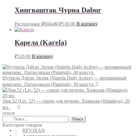
Хингваштак Чурна Dabur
Первоначальная
Текущая
Распродажа!
₽
555.00
₽
530.00
В корзину
цена
цена:
составляла
₽530.00.
₽555.00.
Карела (Karela)
₽
520.00
В корзину
Нутрела Дэйли Эктив (Nutrela Daily Active) — витаминный
комплекс. Патанджали (Patanjali), 30 капсул.
Лив.52 (Liv. 52) — сироп для печени. Хималая (Himalaya), 20
мл.
поиск
Найти:
Категории товаров
REVIXAN
Аюрведическая косметика