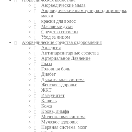
Аюрведические мыла
Аюрведические шампуни, кондиционеры,
маски
краски для волос
Масляные духи
Средства гигиены
Уход за лицом
Аюрведические средства оздоровления
Аллергия
Антипаразитарные средства
Артериальное Давление
Глаза
Головная боль
Диабет
Дыхательная система
Женское здоровье
ЖКТ
Иммунитет
Кашель
Кожа
Кровь, лимфа
Мочеполовая система
Мужское здоровье
Нервная система, мозг