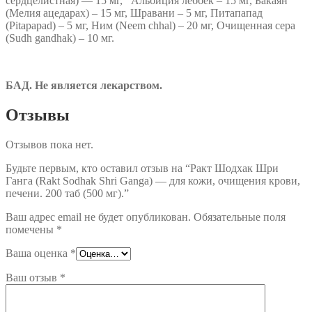
сердцелистная) — 15 мг, Альбиция леббек – 15 мг, Бакаян
(Мелия ацедарах) – 15 мг, Шравани – 5 мг, Питапапад
(Pitapapad) – 5 мг, Ним (Neem chhal) – 20 мг, Очищенная сера
(Sudh gandhak) – 10 мг.
БАД. Не является лекарством.
Отзывы
Отзывов пока нет.
Будьте первым, кто оставил отзыв на “Ракт Шодхак Шри
Ганга (Rakt Sodhak Shri Ganga) — для кожи, очищения крови,
печени. 200 таб (500 мг).”
Ваш адрес email не будет опубликован.
Обязательные поля
помечены
*
Ваша оценка
*
Ваш отзыв
*