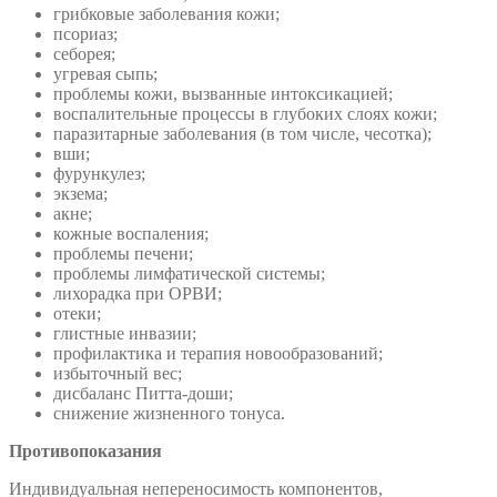
грибковые заболевания кожи;
псориаз;
себорея;
угревая сыпь;
проблемы кожи, вызванные интоксикацией;
воспалительные процессы в глубоких слоях кожи;
паразитарные заболевания (в том числе, чесотка);
вши;
фурункулез;
экзема;
акне;
кожные воспаления;
проблемы печени;
проблемы лимфатической системы;
лихорадка при ОРВИ;
отеки;
глистные инвазии;
профилактика и терапия новообразований;
избыточный вес;
дисбаланс Питта-доши;
снижение жизненного тонуса.
Противопоказания
Индивидуальная непереносимость компонентов,