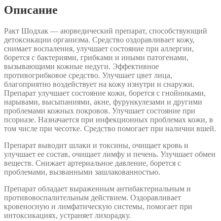
Ganga)
Описание
—
для
Ракт Шодхак — аюрведический препарат, способствующий
кожи,
детоксикации организма. Средство оздоравливает кожу,
очищения
снимает воспаления, улучшает состояние при аллергии,
крови,
борется с бактериями, грибками и иными патогенами,
печени.
вызывающими кожные недуги. Эффективное
200
противогрибковое средство. Улучшает цвет лица,
таб
благоприятно воздействует на кожу изнутри и снаружи.
(500
Препарат улучшает состояние кожи, борется с гнойниками,
мг).
нарывами, высыпаниями, акне, фурункулезами и другими
проблемами кожных покровов. Улучшает состояние при
псориазе. Назначается при инфекционных проблемах кожи, в
том числе при чесотке. Средство помогает при наличии вшей.
Препарат выводит шлаки и токсины, очищает кровь и
улучшает ее состав, очищает лимфу и печень. Улучшает обмен
веществ. Снижает артериальное давление, борется с
проблемами, вызванными зашлакованностью.
Препарат обладает выраженным антибактериальным и
противовоспалительным действием. Оздоравливает
кровеносную и лимфатическую системы, помогает при
интоксикациях, устраняет лихорадку.