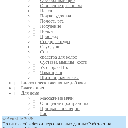
Обезболивающие
Очищение организма
Печень
Поджелудочная
Полость рта
Похудение
Почки
Простуда
Сердце, сосуды
Слух, уши
Сон
средства для волос
Суставы, мышцы, кости
Ухо-Горло-Нос
Чаванпраш
Щитовидная железа
Биологически активные добавки
Благовония
Для дома
Массажные мячи
Очищение пространства
Приправы и специи
Рис
© Ayur-life 2026
Политика обработки персональных данных
Работает на